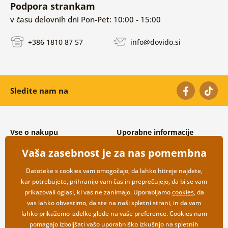
Podpora strankam
v času delovnih dni Pon-Pet: 10:00 - 15:00
+386 1810 87 57
info@dovido.si
Sledite nam na
Vse o nakupu
Uporabne informacije
Splošni in reklamacijski pogoji
O nas
Vaša zasebnost je za nas pomembna
Varovanje osebnih podatkov
Pogosto zastavljena vprašanja
Možnosti dostave in plačila
Kontakti
Datoteke s cookies vam omogočajo, da lahko hitreje najdete,
Vračilo blaga
Veleprodaja
kar potrebujete, prihranijo vam čas in preprečujejo, da bi se vam
prikazovali oglasi, ki vas ne zanimajo. Uporabljamo
cookies
, da
vas lahko obvestimo, da ste na naši spletni strani, in da vam
lahko prikažemo izdelke glede na vaše preference. Cookies nam
pomagajo izboljšati vašo uporabniško izkušnjo na spletnih