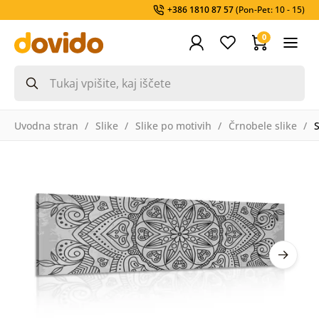
+386 1810 87 57
(Pon-Pet: 10 - 15)
0
Uvodna stran
Slike
Slike po motivih
Črnobele slike
S