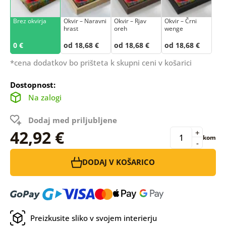
Brez okvirja
Okvir – Naravni
Okvir – Rjav
Okvir – Črni
hrast
oreh
wenge
0 €
od 18,68 €
od 18,68 €
od 18,68 €
*cena dodatkov bo prišteta k skupni ceni v košarici
Dostopnost:
Na zalogi
Dodaj med priljubljene
42,92 €
+
kom
-
DODAJ V KOŠARICO
Preizkusite sliko v svojem interierju