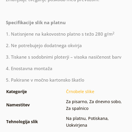
Specifikacije slik na platnu
2
1. Natisnjene na kakovostno platno s težo 280 g/m
2. Ne potrebujejo dodatnega okvirja
3. Tiskane s sodobnimi ploterji – visoka nasičenost barv
4. Enostavna montaža
5. Pakirane v močno kartonsko škatlo
Kategorije
Črnobele slike
Za pisarno
,
Za dnevno sobo
,
Namestitev
Za spalnico
Na platnu
,
Potiskana
,
Tehnologija slik
Uokvirjena