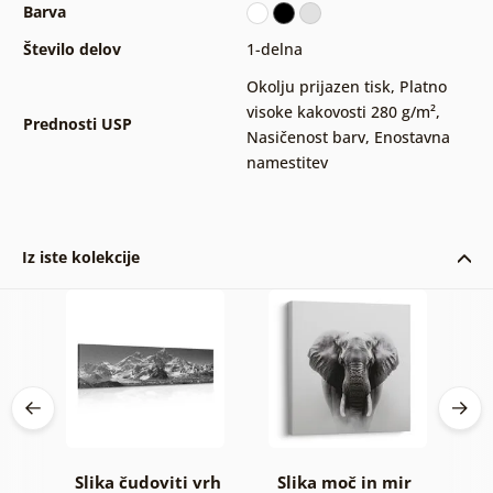
Barva
Število delov
1-delna
Okolju prijazen tisk
,
Platno
visoke kakovosti 280 g/m²
,
Prednosti USP
Nasičenost barv
,
Enostavna
namestitev
Iz iste kolekcije
Slika čudoviti vrh
Slika moč in mir
S