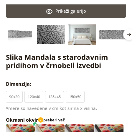
Prikaži galerijo
Slika Mandala s starodavnim
pridihom v črnobeli izvedbi
Dimenzija:
90x30
120x40
135x45
150x50
*mere so navedene v cm kot širina x višina.
Okrasni okvir
preberi več
i