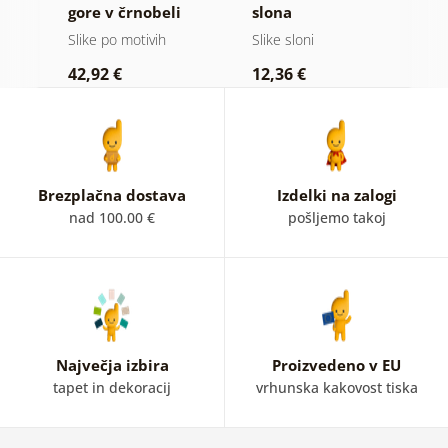
 v
gore v črnobeli
slona
g
i
izvedbi
Slike po motivih
Slike sloni
Vi
42,92 €
12,36 €
2
Brezplačna dostava
Izdelki na zalogi
nad 100.00 €
pošljemo takoj
Največja izbira
Proizvedeno v EU
tapet in dekoracij
vrhunska kakovost tiska