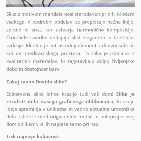
Slika z motivom mandale nosi starodaven pridih, ki očara
vsakega. V podrobni obdelavi se prepletajo nežne linije,
spirale in srca, kar ustvarja harmonično kompozicijo.
Črno-bele izvedbe dodajajo sliki eleganten in brezčasni
vzdušje. Idealen je kot osrednji element v dnevni sobi ali
kot del meditacijskega prostora. Ta slika je izdelana iz
kvalitetnih materialov, ki zagotavljajo dolgo življenjsko
dobo in obstojnost barv.
Zakaj ravno Dovido slike?
Edinstvene slike lahko krasijo tudi vaš dom!
Slika je
rezultat dela našega grafičnega oblikovalca
, ki
svoje
ideje spreminja v unikatna in vedno aktualna umetniška
dela. Izberite med originalnimi motivi in polepšajte svoj
dom s slikami, ki jih najdete samo pri nas.
Tisk najvišje kakovosti