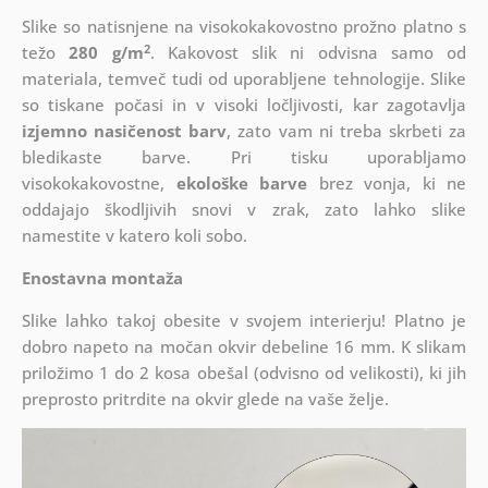
Slike so natisnjene na visokokakovostno prožno platno s
2
težo
280 g/m
. Kakovost slik ni odvisna samo od
materiala, temveč tudi od uporabljene tehnologije. Slike
so tiskane počasi in v visoki ločljivosti, kar zagotavlja
izjemno nasičenost barv
, zato vam ni treba skrbeti za
bledikaste barve. Pri tisku uporabljamo
visokokakovostne,
ekološke barve
brez vonja, ki ne
oddajajo škodljivih snovi v zrak, zato lahko slike
namestite v katero koli sobo.
Enostavna montaža
Slike lahko takoj obesite v svojem interierju! Platno je
dobro napeto na močan okvir debeline 16 mm. K slikam
priložimo 1 do 2 kosa obešal (odvisno od velikosti), ki jih
preprosto pritrdite na okvir glede na vaše želje.