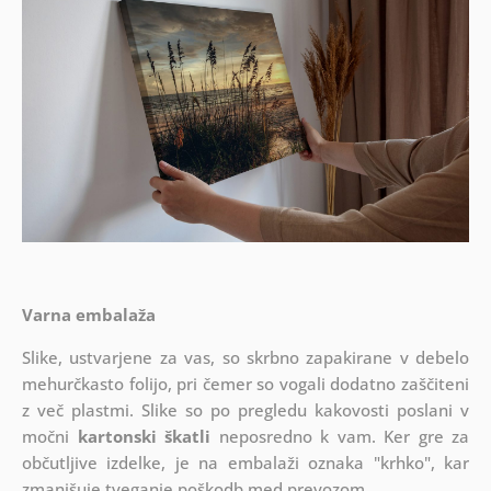
Varna embalaža
Slike, ustvarjene za vas, so skrbno zapakirane v debelo
mehurčkasto folijo, pri čemer so vogali dodatno zaščiteni
z več plastmi.
Slike so po pregledu kakovosti poslani v
močni
kartonski škatli
neposredno k vam. Ker gre za
občutljive izdelke, je na embalaži oznaka "krhko", kar
zmanjšuje tveganje poškodb med prevozom.