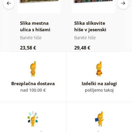
Slika mestna
Slika slikovite
S
ulica s hišami
hiše v jesenski
d
preobleki
Barvite hiše
Barvite hiše
B
23,58 €
29,48 €
1
Brezplačna dostava
Izdelki na zalogi
nad 100.00 €
pošljemo takoj