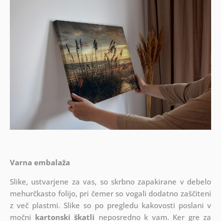
Varna embalaža
Slike, ustvarjene za vas, so skrbno zapakirane v debelo
mehurčkasto folijo, pri čemer so vogali dodatno zaščiteni
z več plastmi.
Slike so po pregledu kakovosti poslani v
močni
kartonski škatli
neposredno k vam. Ker gre za