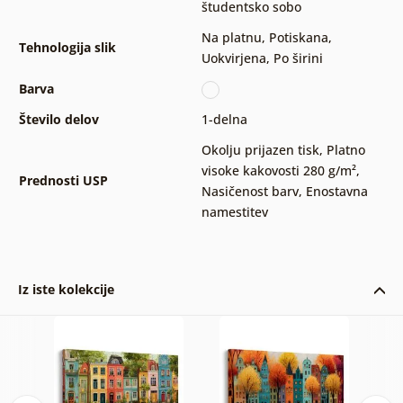
študentsko sobo
Na platnu
,
Potiskana
,
Tehnologija slik
Uokvirjena
,
Po širini
Barva
Število delov
1-delna
Okolju prijazen tisk
,
Platno
visoke kakovosti 280 g/m²
,
Prednosti USP
Nasičenost barv
,
Enostavna
namestitev
Iz iste kolekcije