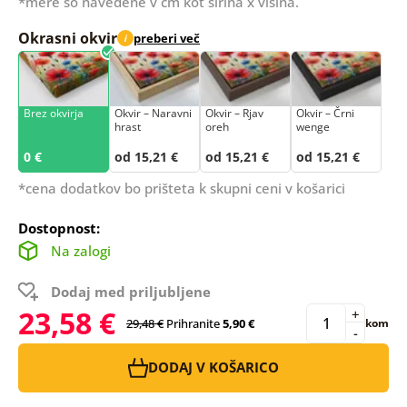
*mere so navedene v cm kot širina x višina.
Okrasni okvir
preberi več
i
Brez okvirja
Okvir – Naravni
Okvir – Rjav
Okvir – Črni
hrast
oreh
wenge
0 €
od 15,21 €
od 15,21 €
od 15,21 €
*cena dodatkov bo prišteta k skupni ceni v košarici
Dostopnost:
Na zalogi
Dodaj med priljubljene
23,58 €
+
29,48 €
Prihranite
5,90 €
kom
-
DODAJ V KOŠARICO