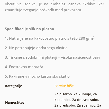
občutljive izdelke, je na embalaži oznaka "krhko", kar
zmanjšuje tveganje poškodb med prevozom.
Specifikacije slik na platnu
2
1. Natisnjene na kakovostno platno s težo 280 g/m
2. Ne potrebujejo dodatnega okvirja
3. Tiskane s sodobnimi ploterji – visoka nasičenost barv
4. Enostavna montaža
5. Pakirane v močno kartonsko škatlo
Kategorije
Barvite hiše
Za pisarno
,
Za kuhinjo
,
Za
kopalnico
,
Za dnevno sobo
,
Namestitev
Za predsobo
,
Za spalnico
,
Za