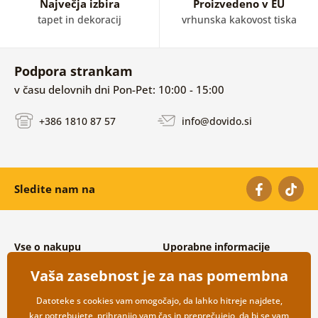
Največja izbira
Proizvedeno v EU
tapet in dekoracij
vrhunska kakovost tiska
Podpora strankam
v času delovnih dni Pon-Pet: 10:00 - 15:00
+386 1810 87 57
info@dovido.si
Sledite nam na
Vse o nakupu
Uporabne informacije
Splošni in reklamacijski pogoji
O nas
Vaša zasebnost je za nas pomembna
Varovanje osebnih podatkov
Pogosto zastavljena vprašanja
Možnosti dostave in plačila
Kontakti
Datoteke s cookies vam omogočajo, da lahko hitreje najdete,
Vračilo blaga
Veleprodaja
kar potrebujete, prihranijo vam čas in preprečujejo, da bi se vam