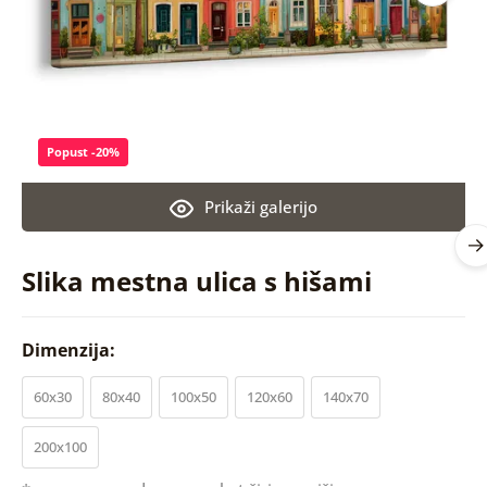
Popust -20%
Prikaži galerijo
Slika mestna ulica s hišami
Dimenzija:
60x30
80x40
100x50
120x60
140x70
200x100