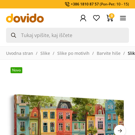
+386 1810 87 57
(Pon-Pet: 10 - 15)
0
Uvodna stran
Slike
Slike po motivih
Barvite hiše
Sli
Novo