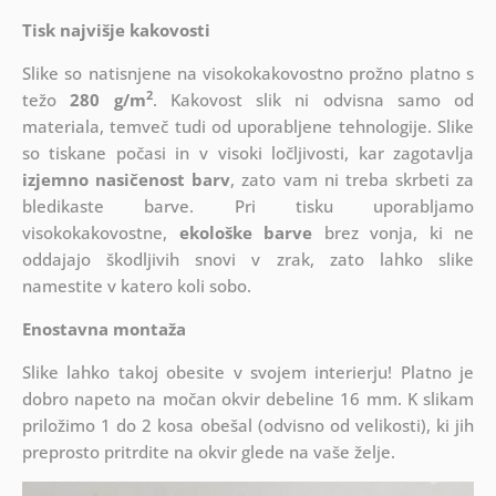
Tisk najvišje kakovosti
Slike so natisnjene na visokokakovostno prožno platno s
2
težo
280 g/m
. Kakovost slik ni odvisna samo od
materiala, temveč tudi od uporabljene tehnologije. Slike
so tiskane počasi in v visoki ločljivosti, kar zagotavlja
izjemno nasičenost barv
, zato vam ni treba skrbeti za
bledikaste barve. Pri tisku uporabljamo
visokokakovostne,
ekološke barve
brez vonja, ki ne
oddajajo škodljivih snovi v zrak, zato lahko slike
namestite v katero koli sobo.
Enostavna montaža
Slike lahko takoj obesite v svojem interierju! Platno je
dobro napeto na močan okvir debeline 16 mm. K slikam
priložimo 1 do 2 kosa obešal (odvisno od velikosti), ki jih
preprosto pritrdite na okvir glede na vaše želje.