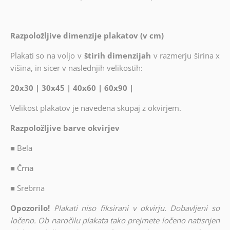
Razpoložljive dimenzije plakatov (v cm)
Plakati so na voljo v
štirih dimenzijah
v razmerju širina x
višina, in sicer v naslednjih velikostih:
20x30 | 30x45 | 40x60 | 60x90 |
Velikost plakatov je navedena skupaj z okvirjem.
Razpoložljive barve okvirjev
■
Bela
■ Črna
■
Srebrna
Opozorilo!
Plakati niso fiksirani v okvirju. Dobavljeni so
ločeno. Ob naročilu plakata tako prejmete ločeno natisnjen