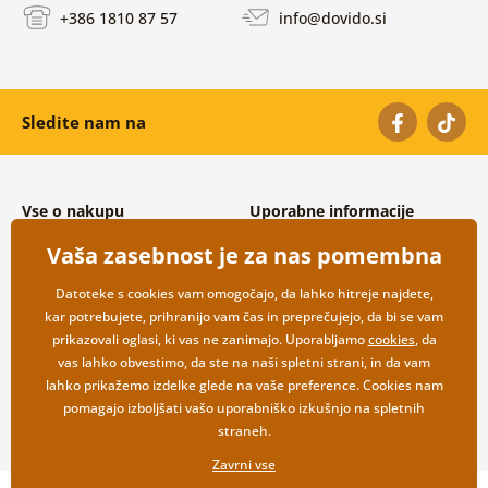
+386 1810 87 57
info@dovido.si
Sledite nam na
Vse o nakupu
Uporabne informacije
Splošni in reklamacijski pogoji
O nas
Vaša zasebnost je za nas pomembna
Varovanje osebnih podatkov
Pogosto zastavljena vprašanja
Možnosti dostave in plačila
Kontakti
Datoteke s cookies vam omogočajo, da lahko hitreje najdete,
Vračilo blaga
Veleprodaja
kar potrebujete, prihranijo vam čas in preprečujejo, da bi se vam
prikazovali oglasi, ki vas ne zanimajo. Uporabljamo
cookies
, da
vas lahko obvestimo, da ste na naši spletni strani, in da vam
lahko prikažemo izdelke glede na vaše preference. Cookies nam
pomagajo izboljšati vašo uporabniško izkušnjo na spletnih
straneh.
Zavrni vse