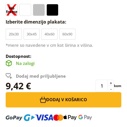
Izberite dimenzijo plakata:
20x30
30x45
40x60
60x90
*mere so navedene v cm kot širina x višina.
Dostopnost:
Na zalogi
Dodaj med priljubljene
9,42 €
+
kom
-
DODAJ V KOŠARICO