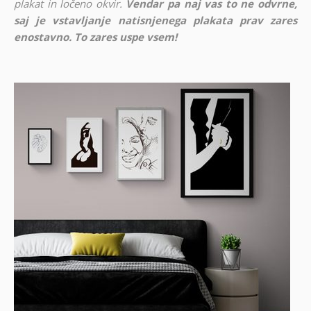
plakat in ločeno okvir.
Vendar pa naj vas to ne odvrne,
saj je vstavljanje natisnjenega plakata prav zares
enostavno. To zares uspe vsem!