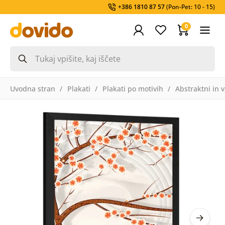
+386 1810 87 57
(Pon-Pet: 10 - 15)
0
Uvodna stran
Plakati
Plakati po motivih
Abstraktni in v