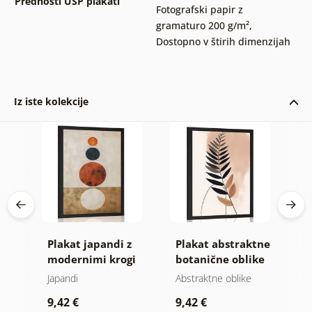
Prednosti USP plakati
Fotografski papir z
gramaturo 200 g/m²
,
Dostopno v štirih dimenzijah
Iz iste kolekcije
v
Plakat japandi z
Plakat abstraktne
P
modernimi krogi
botanične oblike
a
praprot
p
Japandi
Abstraktne oblike
Ab
9,42 €
9,42 €
9