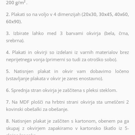
200 g/m²
.
2.
Plakati so na voljo v 4 dimenzijah
(20x30, 30x45, 40x60,
60x90).
3.
Izbirate lahko med 3 barvami okvirja (bela, črna,
srebrna).
4.
Plakati in okvirji so izdelani iz varnih materialov brez
neprijetnega vonja (primerni so tudi za otroško sobo).
5.
Natisnjen plakat in okvir vam dobavimo ločeno
(vstavljanje plakata v okvir je zares enostavno).
6.
Sprednja stran okvirja je zaščitena s pleksi steklom.
7.
Na MDF plošči na hrbtni strani okvirja sta umeščeni 2
kovinski obešalki za obešanje.
8.
Natisnjen plakat je zaščiten s kartonom, obenem pa ga
skupaj z okvirjem zapakiramo v kartonsko škatlo iz 5-