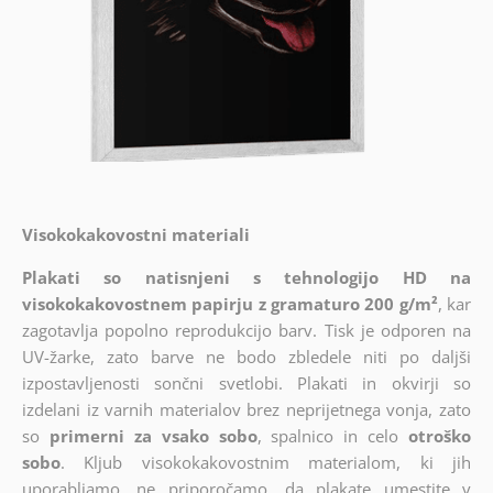
Visokokakovostni materiali
Plakati so natisnjeni s tehnologijo HD na
visokokakovostnem papirju z gramaturo 200 g/m²
, kar
zagotavlja popolno reprodukcijo barv. Tisk je odporen na
UV-žarke, zato barve ne bodo zbledele niti po daljši
izpostavljenosti sončni svetlobi. Plakati in okvirji so
izdelani iz varnih materialov brez neprijetnega vonja, zato
so
primerni za vsako sobo
, spalnico in celo
otroško
sobo
. Kljub visokokakovostnim materialom, ki jih
uporabljamo, ne priporočamo, da plakate umestite v