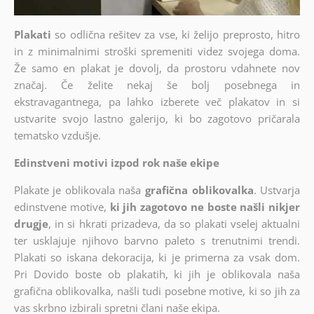
Plakati
so odlična rešitev za vse, ki želijo preprosto, hitro
in z minimalnimi stroški spremeniti videz svojega doma.
Že samo en plakat je dovolj, da prostoru vdahnete nov
značaj. Če želite nekaj še bolj posebnega in
ekstravagantnega, pa lahko izberete več plakatov in si
ustvarite svojo lastno galerijo, ki bo zagotovo pričarala
tematsko vzdušje.
Edinstveni motivi izpod rok naše ekipe
Plakate je oblikovala naša
grafična oblikovalka
. Ustvarja
edinstvene motive,
ki jih zagotovo ne boste našli nikjer
drugje
, in si hkrati prizadeva, da so plakati vselej aktualni
ter usklajuje njihovo barvno paleto s trenutnimi trendi.
Plakati so iskana dekoracija, ki je primerna za vsak dom.
Pri Dovido boste ob plakatih, ki jih je oblikovala naša
grafična oblikovalka, našli tudi posebne motive, ki so jih za
vas skrbno izbirali spretni člani naše ekipa.