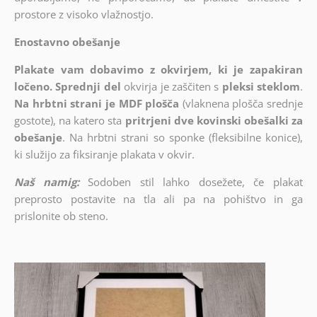
prostore z visoko vlažnostjo.
Enostavno obešanje
Plakate vam dobavimo z okvirjem, ki je zapakiran
ločeno. Sprednji del
okvirja je zaščiten s
pleksi steklom
.
Na hrbtni strani je MDF plošča
(vlaknena plošča srednje
gostote), na katero sta
pritrjeni dve kovinski obešalki za
obešanje
. Na hrbtni strani so sponke (fleksibilne konice),
ki služijo za fiksiranje plakata v okvir.
Naš namig:
Sodoben stil lahko dosežete, če plakat
preprosto postavite na tla ali pa na pohištvo in ga
prislonite ob steno.