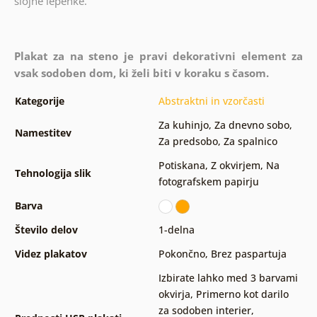
slojne lepenke.
Plakat za na steno je pravi dekorativni element za
vsak sodoben dom, ki želi biti v koraku s časom.
Kategorije
Abstraktni in vzorčasti
Za kuhinjo
,
Za dnevno sobo
,
Namestitev
Za predsobo
,
Za spalnico
Potiskana
,
Z okvirjem
,
Na
Tehnologija slik
fotografskem papirju
Barva
Število delov
1-delna
Videz plakatov
Pokončno
,
Brez paspartuja
Izbirate lahko med 3 barvami
okvirja
,
Primerno kot darilo
za sodoben interier
,