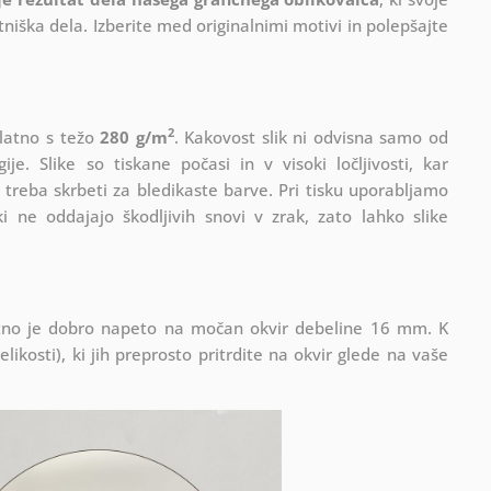
iška dela. Izberite med originalnimi motivi in polepšajte
2
platno s težo
280 g/m
. Kakovost slik ni odvisna samo od
e. Slike so tiskane počasi in v visoki ločljivosti, kar
 treba skrbeti za bledikaste barve. Pri tisku uporabljamo
i ne oddajajo škodljivih snovi v zrak, zato lahko slike
Platno je dobro napeto na močan okvir debeline 16 mm. K
ikosti), ki jih preprosto pritrdite na okvir glede na vaše