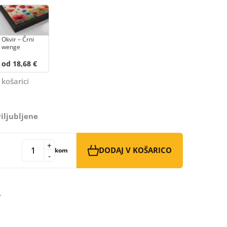
Okvir – Črni
wenge
od 18,68 €
 košarici
iljubljene
+
DODAJ V KOŠARICO
kom
-