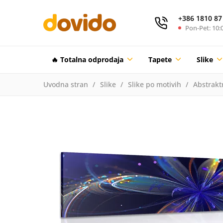
+386 1810 87
Pon-Pet: 10:0
🔥 Totalna odprodaja
Tapete
Slike
Uvodna stran
Slike
Slike po motivih
Abstrakt