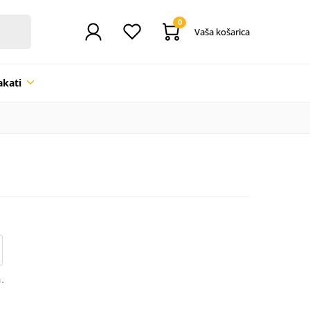
0
Vaša košarica
akati
.