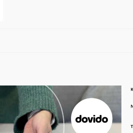
K
N
T