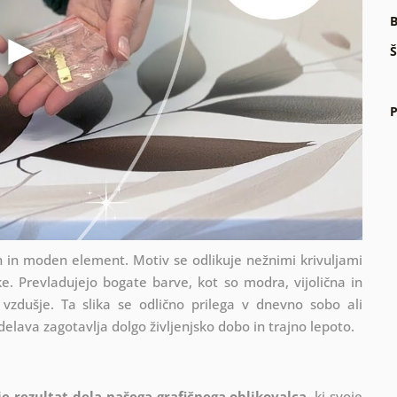
B
Š
P
en in moden element. Motiv se odlikuje nežnimi krivuljami
ike. Prevladujejo bogate barve, kot so modra, vijolična in
 vzdušje. Ta slika se odlično prilega v dnevno sobo ali
elava zagotavlja dolgo življenjsko dobo in trajno lepoto.
 je rezultat dela našega grafičnega oblikovalca
, ki
svoje