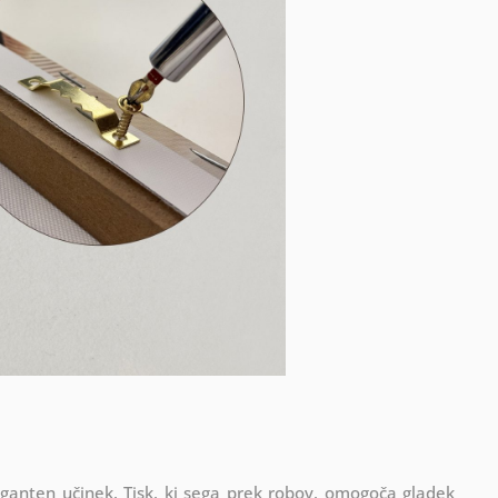
eganten učinek. Tisk, ki sega prek robov, omogoča gladek