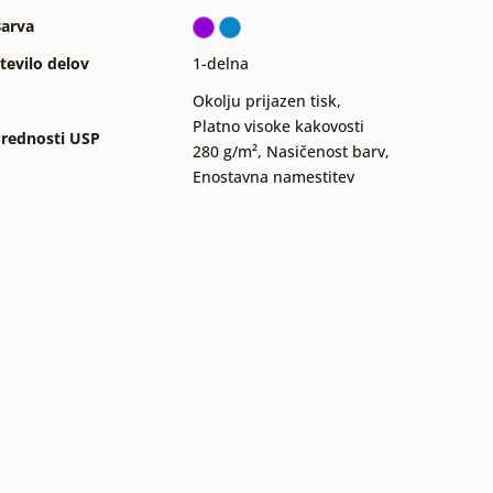
arva
tevilo delov
1-delna
Okolju prijazen tisk
,
Platno visoke kakovosti
rednosti USP
280 g/m²
,
Nasičenost barv
,
Enostavna namestitev