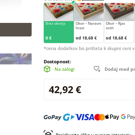
Brez okvirja
Okvir – Naravni
Okvir – Rjav
hrast
oreh
0 €
od 18,68 €
od 18,68 €
*cena dodatkov bo prišteta k skupni ceni v
Dostopnost:
Na zalogi
Dodaj med pr
42,92 €
Preizkusite sliko v svojem interierju