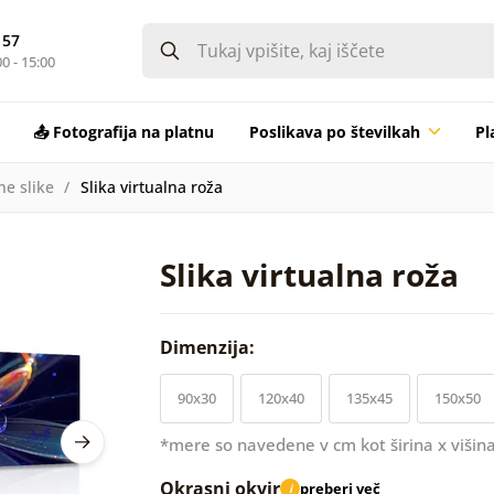
 57
0 - 15:00
📤 Fotografija na platnu
Poslikava po številkah
Pl
ne slike
Slika virtualna roža
Slika virtualna roža
Dimenzija:
90x30
120x40
135x45
150x50
*mere so navedene v cm kot širina x višina
Okrasni okvir
preberi več
i