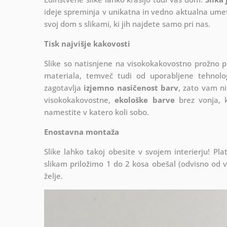
ideje spreminja v unikatna in vedno aktualna umetn
svoj dom s slikami, ki jih najdete samo pri nas.
Tisk najvišje kakovosti
Slike so natisnjene na visokokakovostno prožno 
materiala, temveč tudi od uporabljene tehnologij
zagotavlja
izjemno nasičenost barv
, zato vam ni
visokokakovostne,
ekološke barve
brez vonja, k
namestite v katero koli sobo.
Enostavna montaža
Slike lahko takoj obesite v svojem interierju! 
slikam priložimo 1 do 2 kosa obešal (odvisno od vel
želje.