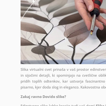
Slika virtualni cvet prinaša v vaš prostor edinstv
in sijočimi detajli, ki spominjajo na cvetlične obl
pridih toplih odtenkov, kar ustvarja fascinantno
pisarno, kjer doda slog in eleganco. Kakovostna obd
Zakaj ravno Dovido slike?
Edinstvene slike lahko krasijo tudi vaš dom!
Slika