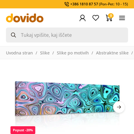
+386 1810 87 57
(Pon-Pet: 10 - 15)
0
Uvodna stran
Slike
Slike po motivih
Abstraktne slike
Popust -20%