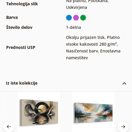
Na platnu
,
Potiskana
,
Tehnologija slik
Uokvirjena
Barva
Število delov
1-delna
Okolju prijazen tisk
,
Platno
visoke kakovosti 280 g/m²
,
Prednosti USP
Nasičenost barv
,
Enostavna
namestitev
Iz iste kolekcije