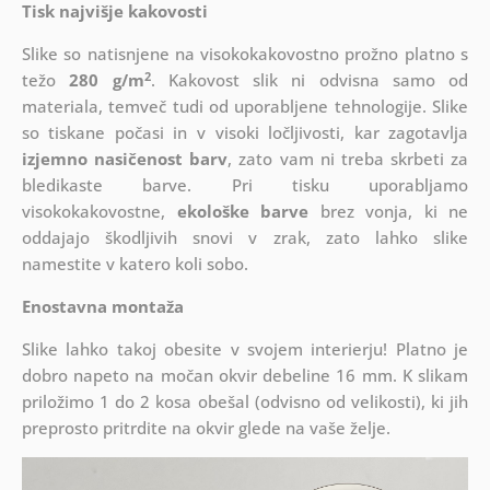
Tisk najvišje kakovosti
Slike so natisnjene na visokokakovostno prožno platno s
2
težo
280 g/m
. Kakovost slik ni odvisna samo od
materiala, temveč tudi od uporabljene tehnologije. Slike
so tiskane počasi in v visoki ločljivosti, kar zagotavlja
izjemno nasičenost barv
, zato vam ni treba skrbeti za
bledikaste barve. Pri tisku uporabljamo
visokokakovostne,
ekološke barve
brez vonja, ki ne
oddajajo škodljivih snovi v zrak, zato lahko slike
namestite v katero koli sobo.
Enostavna montaža
Slike lahko takoj obesite v svojem interierju! Platno je
dobro napeto na močan okvir debeline 16 mm. K slikam
priložimo 1 do 2 kosa obešal (odvisno od velikosti), ki jih
preprosto pritrdite na okvir glede na vaše želje.