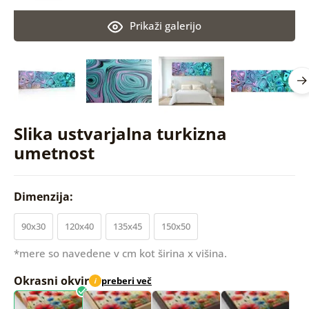
Prikaži galerijo
Slika ustvarjalna turkizna
umetnost
Dimenzija:
90x30
120x40
135x45
150x50
*mere so navedene v cm kot širina x višina.
Okrasni okvir
preberi več
i