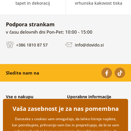
tapet in dekoracij
vrhunska kakovost tiska
Podpora strankam
v času delovnih dni Pon-Pet: 10:00 - 15:00
+386 1810 87 57
info@dovido.si
Sledite nam na
Vse o nakupu
Uporabne informacije
Splošni in reklamacijski pogoji
O nas
Vaša zasebnost je za nas pomembna
Varovanje osebnih podatkov
Pogosto zastavljena vprašanja
Možnosti dostave in plačila
Kontakti
Datoteke s cookies vam omogočajo, da lahko hitreje najdete,
Vračilo blaga
Veleprodaja
kar potrebujete, prihranijo vam čas in preprečujejo, da bi se vam