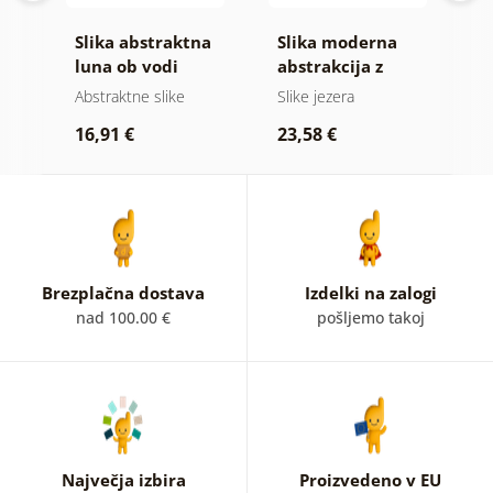
Slika abstraktna
Slika moderna
S
e
luna ob vodi
abstrakcija z
h
naravo
blik
Abstraktne slike
Slike jezera
A
16,91 €
23,58 €
1
Brezplačna dostava
Izdelki na zalogi
nad 100.00 €
pošljemo takoj
Največja izbira
Proizvedeno v EU