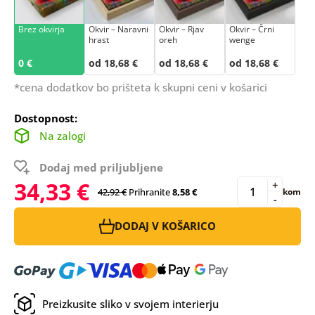
Brez okvirja
Okvir – Naravni
Okvir – Rjav
Okvir – Črni
hrast
oreh
wenge
0 €
od 18,68 €
od 18,68 €
od 18,68 €
*cena dodatkov bo prišteta k skupni ceni v košarici
Dostopnost:
Na zalogi
Dodaj med priljubljene
34,33 €
+
42,92 €
Prihranite
8,58 €
kom
-
DODAJ V KOŠARICO
Preizkusite sliko v svojem interierju