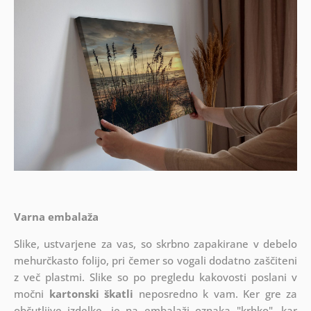
Varna embalaža
Slike, ustvarjene za vas, so skrbno zapakirane v debelo
mehurčkasto folijo, pri čemer so vogali dodatno zaščiteni
z več plastmi.
Slike so po pregledu kakovosti poslani v
močni
kartonski škatli
neposredno k vam. Ker gre za
občutljive izdelke, je na embalaži oznaka "krhko", kar