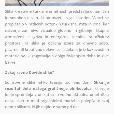
Slika kreativne turkizne umetnosti predstavlja dinamičen
in sodoben dizajn, ki bo osvetlil vsak interier. Vzorci se
prepletajo v različnih odtenkih turkizne, roza in črne, kar
ustvarja zanimivo vizualno globino in gibanje. Skupna
atmosfera je igriva in energična, idealna za oživitev
prostora. Ta slika je odlična izbira za dnevno sobo,
pisarno ali kreativno delavnico. Izdelana je iz kakovostnih
materialov, ki zagotavljajo dolgo življenjsko dobo in žive
barve.
Zakaj ravno Dovido slike?
Edinstvene slike lahko krasijo tudi vaš dom!
Slika je
rezultat dela našega grafičnega oblikovalca
, ki
svoje
ideje spreminja v unikatna in vedno aktualna umetniška
dela. Izberite med originalnimi motivi in polepšajte svoj
dom s slikami, ki jih najdete samo pri nas.