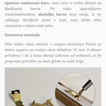
izjemno nasičenost barv
, zato vam ni treba skrbeti za
bledikaste barve. Pri tisku uporabljamo
visokokakovostne,
ekološke barve
brez vonja, ki ne
oddajajo škodljivih snovi v zrak, zato lahko slike
namestite v katero koli sobo.
Enostavna montaža
Slike lahko takoj obesite v svojem interierju! Platno je
dobro napeto na močan okvir debeline 16 mm. K slikam
priložimo 1 do 2 kosa obešal (odvisno od velikosti), ki jih
preprosto pritrdite na okvir glede na vaše želje.