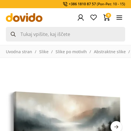
+386 1810 87 57
(Pon-Pet: 10 - 15)
0
Uvodna stran
Slike
Slike po motivih
Abstraktne slike