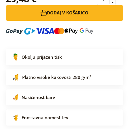
-
DODAJ V KOŠARICO
Okolju prijazen tisk
Platno visoke kakovosti 280 g/m²
Nasičenost barv
Enostavna namestitev