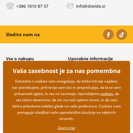
+386 1810 87 57
info@dovido.si
Sledite nam na
Vse o nakupu
Uporabne informacije
Splošni in reklamacijski pogoji
O nas
Vaša zasebnost je za nas pomembna
Varovanje osebnih podatkov
Pogosto zastavljena vprašanja
Možnosti dostave in plačila
Kontakti
Datoteke s cookies vam omogočajo, da lahko hitreje najdete,
Vračilo blaga
Veleprodaja
kar potrebujete, prihranijo vam čas in preprečujejo, da bi se vam
prikazovali oglasi, ki vas ne zanimajo. Uporabljamo
cookies
, da
vas lahko obvestimo, da ste na naši spletni strani, in da vam
lahko prikažemo izdelke glede na vaše preference. Cookies nam
pomagajo izboljšati vašo uporabniško izkušnjo na spletnih
straneh.
Zavrni vse