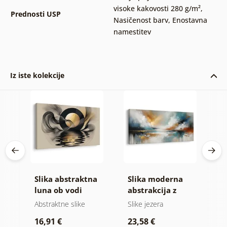
visoke kakovosti 280 g/m²
,
Prednosti USP
Nasičenost barv
,
Enostavna
namestitev
Iz iste kolekcije
Slika abstraktna
Slika moderna
S
e
luna ob vodi
abstrakcija z
h
naravo
blik
Abstraktne slike
Slike jezera
A
16,91 €
23,58 €
1