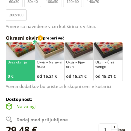
60x30
80x40
100x50
120x60
140x70
200x100
*mere so navedene v cm kot širina x višina.
Okrasni okvir
preberi več
i
Brez okvirja
Okvir – Naravni
Okvir – Rjav
Okvir – Črni
hrast
oreh
wenge
0 €
od 15,21 €
od 15,21 €
od 15,21 €
*cena dodatkov bo prišteta k skupni ceni v košarici
Dostopnost:
Na zalogi
Dodaj med priljubljene
29,48 €
+
kom