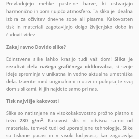
Prevladujejo mehke pastelne barve, ki ustvarjajo
harmonično in pomirjujočo atmosfero. Ta slika je idealna
izbira za oživitev dnevne sobe ali pisarne. Kakovosten
tisk in materiali zagotavljajo dolgo življenjsko dobo in
čudovit videz.
Zakaj ravno Dovido slike?
Edinstvene slike lahko krasijo tudi vaš dom!
Slika je
rezultat dela našega grafičnega oblikovalca
, ki
svoje
ideje spreminja v unikatna in vedno aktualna umetniška
dela. Izberite med originalnimi motivi in polepšajte svoj
dom s slikami, ki jih najdete samo pri nas.
Tisk najvišje kakovosti
Slike so natisnjene na visokokakovostno prožno platno s
2
težo
280 g/m
. Kakovost slik ni odvisna samo od
materiala, temveč tudi od uporabljene tehnologije. Slike
so tiskane počasi in v visoki ločljivosti, kar zagotavlja