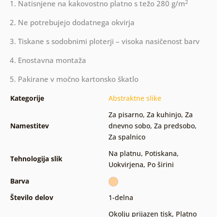
2
1. Natisnjene na kakovostno platno s težo 280 g/m
2. Ne potrebujejo dodatnega okvirja
3. Tiskane s sodobnimi ploterji – visoka nasičenost barv
4. Enostavna montaža
5. Pakirane v močno kartonsko škatlo
Kategorije
Abstraktne slike
Za pisarno
,
Za kuhinjo
,
Za
Namestitev
dnevno sobo
,
Za predsobo
,
Za spalnico
Na platnu
,
Potiskana
,
Tehnologija slik
Uokvirjena
,
Po širini
Barva
Število delov
1-delna
Okolju prijazen tisk
,
Platno