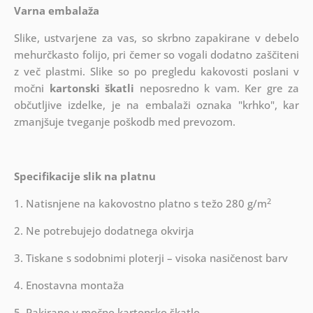
Varna embalaža
Slike, ustvarjene za vas, so skrbno zapakirane v debelo
mehurčkasto folijo, pri čemer so vogali dodatno zaščiteni
z več plastmi.
Slike so po pregledu kakovosti poslani v
močni
kartonski škatli
neposredno k vam. Ker gre za
občutljive izdelke, je na embalaži oznaka "krhko", kar
zmanjšuje tveganje poškodb med prevozom.
Specifikacije slik na platnu
2
1. Natisnjene na kakovostno platno s težo 280 g/m
2. Ne potrebujejo dodatnega okvirja
3. Tiskane s sodobnimi ploterji – visoka nasičenost barv
4. Enostavna montaža
5. Pakirane v močno kartonsko škatlo