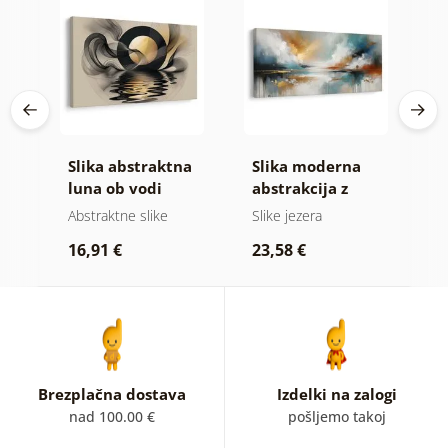
Slika abstraktna
Slika moderna
S
e
luna ob vodi
abstrakcija z
h
naravo
blik
Abstraktne slike
Slike jezera
A
16,91 €
23,58 €
1
Brezplačna dostava
Izdelki na zalogi
nad 100.00 €
pošljemo takoj