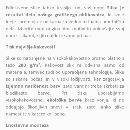
Edinstvene slike lahko krasijo tudi vaš dom!
Slika je
rezultat dela našega grafičnega oblikovalca
, ki
svoje
ideje spreminja v unikatna in vedno aktualna umetniška
dela. Izberite med originalnimi motivi in polepšajte svoj
dom s slikami, ki jih najdete samo pri nas.
Tisk najvišje kakovosti
Slike so natisnjene na visokokakovostno prožno platno s
2
težo
280 g/m
. Kakovost slik ni odvisna samo od
materiala, temveč tudi od uporabljene tehnologije. Slike
so tiskane počasi in v visoki ločljivosti, kar zagotavlja
izjemno nasičenost barv
, zato vam ni treba skrbeti za
bledikaste barve. Pri tisku uporabljamo
visokokakovostne,
ekološke barve
brez vonja, ki ne
oddajajo škodljivih snovi v zrak, zato lahko slike
namestite v katero koli sobo.
Enostavna montaža