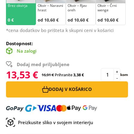
Brez okvirja
Okvir – Naravni
Okvir – Rjav
Okvir – Črni
hrast
oreh
wenge
0 €
od 10,60 €
od 10,60 €
od 10,60 €
*cena dodatkov bo prišteta k skupni ceni v košarici
Dostopnost:
Na zalogi
Dodaj med priljubljene
13,53 €
+
16,91 €
Prihranite
3,38 €
kom
-
DODAJ V KOŠARICO
Preizkusite sliko v svojem interierju