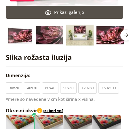
Prikaži galerijo
Slika rožasta iluzija
Dimenzija:
30x20
40x30
60x40
90x60
120x80
150x100
*mere so navedene v cm kot širina x višina.
Okrasni okvir
preberi več
i