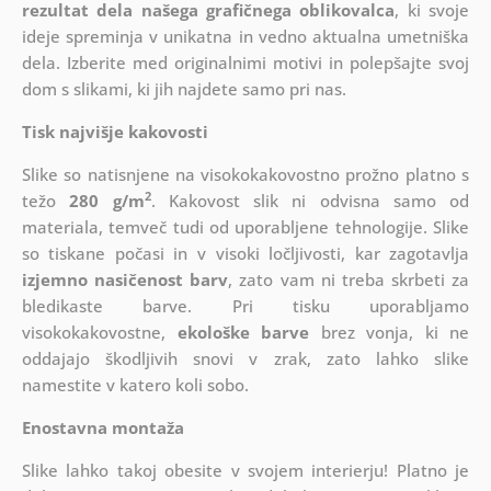
rezultat dela našega grafičnega oblikovalca
, ki
svoje
ideje spreminja v unikatna in vedno aktualna umetniška
dela. Izberite med originalnimi motivi in polepšajte svoj
dom s slikami, ki jih najdete samo pri nas.
Tisk najvišje kakovosti
Slike so natisnjene na visokokakovostno prožno platno s
2
težo
280 g/m
. Kakovost slik ni odvisna samo od
materiala, temveč tudi od uporabljene tehnologije. Slike
so tiskane počasi in v visoki ločljivosti, kar zagotavlja
izjemno nasičenost barv
, zato vam ni treba skrbeti za
bledikaste barve. Pri tisku uporabljamo
visokokakovostne,
ekološke barve
brez vonja, ki ne
oddajajo škodljivih snovi v zrak, zato lahko slike
namestite v katero koli sobo.
Enostavna montaža
Slike lahko takoj obesite v svojem interierju! Platno je