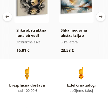
Slika abstraktna
Slika moderna
S
e
luna ob vodi
abstrakcija z
h
naravo
blik
Abstraktne slike
Slike jezera
A
16,91 €
23,58 €
1
Brezplačna dostava
Izdelki na zalogi
nad 100.00 €
pošljemo takoj