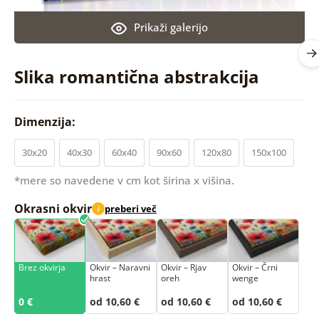
Prikaži galerijo
Slika romantična abstrakcija
Dimenzija:
30x20
40x30
60x40
90x60
120x80
150x100
*mere so navedene v cm kot širina x višina.
Okrasni okvir
preberi več
i
Brez okvirja
Okvir – Naravni
Okvir – Rjav
Okvir – Črni
hrast
oreh
wenge
0 €
od 10,60 €
od 10,60 €
od 10,60 €