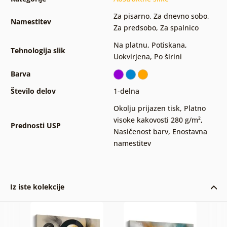
Za pisarno
,
Za dnevno sobo
,
Namestitev
Za predsobo
,
Za spalnico
Na platnu
,
Potiskana
,
Tehnologija slik
Uokvirjena
,
Po širini
Barva
Število delov
1-delna
Okolju prijazen tisk
,
Platno
visoke kakovosti 280 g/m²
,
Prednosti USP
Nasičenost barv
,
Enostavna
namestitev
Iz iste kolekcije