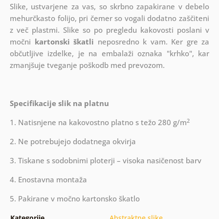
Slike, ustvarjene za vas, so skrbno zapakirane v debelo
mehurčkasto folijo, pri čemer so vogali dodatno zaščiteni
z več plastmi.
Slike so po pregledu kakovosti poslani v
močni
kartonski škatli
neposredno k vam. Ker gre za
občutljive izdelke, je na embalaži oznaka "krhko", kar
zmanjšuje tveganje poškodb med prevozom.
Specifikacije slik na platnu
2
1. Natisnjene na kakovostno platno s težo 280 g/m
2. Ne potrebujejo dodatnega okvirja
3. Tiskane s sodobnimi ploterji – visoka nasičenost barv
4. Enostavna montaža
5. Pakirane v močno kartonsko škatlo
Kategorije
Abstraktne slike