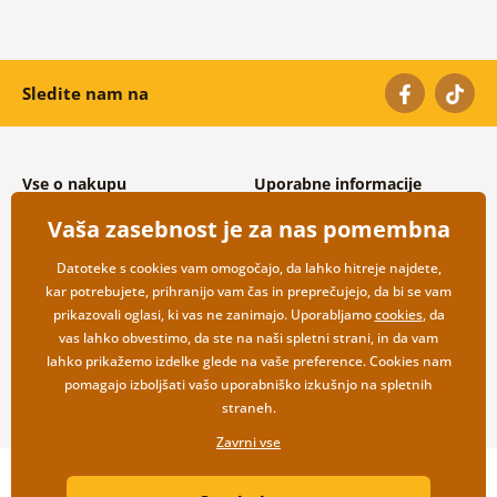
Sledite nam na
Vse o nakupu
Uporabne informacije
Splošni in reklamacijski pogoji
O nas
Vaša zasebnost je za nas pomembna
Varovanje osebnih podatkov
Pogosto zastavljena vprašanja
Možnosti dostave in plačila
Kontakti
Datoteke s cookies vam omogočajo, da lahko hitreje najdete,
Vračilo blaga
Veleprodaja
kar potrebujete, prihranijo vam čas in preprečujejo, da bi se vam
prikazovali oglasi, ki vas ne zanimajo. Uporabljamo
cookies
, da
vas lahko obvestimo, da ste na naši spletni strani, in da vam
lahko prikažemo izdelke glede na vaše preference. Cookies nam
pomagajo izboljšati vašo uporabniško izkušnjo na spletnih
straneh.
Zavrni vse
Copyright ©2019 © Dovido.si.