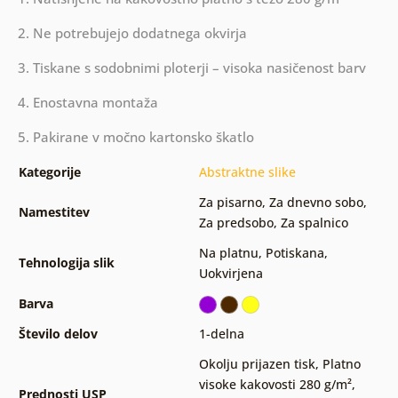
2. Ne potrebujejo dodatnega okvirja
3. Tiskane s sodobnimi ploterji – visoka nasičenost barv
4. Enostavna montaža
5. Pakirane v močno kartonsko škatlo
Kategorije
Abstraktne slike
Za pisarno
,
Za dnevno sobo
,
Namestitev
Za predsobo
,
Za spalnico
Na platnu
,
Potiskana
,
Tehnologija slik
Uokvirjena
Barva
Število delov
1-delna
Okolju prijazen tisk
,
Platno
visoke kakovosti 280 g/m²
,
Prednosti USP