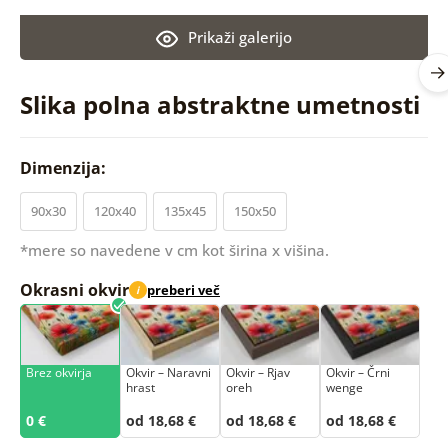
Prikaži galerijo
Slika polna abstraktne umetnosti
Dimenzija:
90x30
120x40
135x45
150x50
*mere so navedene v cm kot širina x višina.
Okrasni okvir
preberi več
i
Brez okvirja
Okvir – Naravni
Okvir – Rjav
Okvir – Črni
hrast
oreh
wenge
0 €
od 18,68 €
od 18,68 €
od 18,68 €