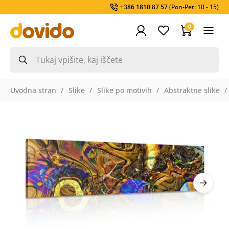
+386 1810 87 57
(Pon-Pet: 10 - 15)
0
Uvodna stran
Slike
Slike po motivih
Abstraktne slike