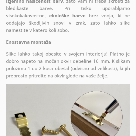
izjemno nasičenost barv
, zato vam ni treba skrbeti za
bledikaste barve. Pri tisku uporabljamo
visokokakovostne,
ekološke barve
brez vonja, ki ne
oddajajo škodljivih snovi v zrak, zato lahko slike
namestite v katero koli sobo.
Enostavna montaža
Slike lahko takoj obesite v svojem interierju! Platno je
dobro napeto na močan okvir debeline 16 mm. K slikam
priložimo 1 do 2 kosa obešal (odvisno od velikosti), ki jih
preprosto pritrdite na okvir glede na vaše želje.