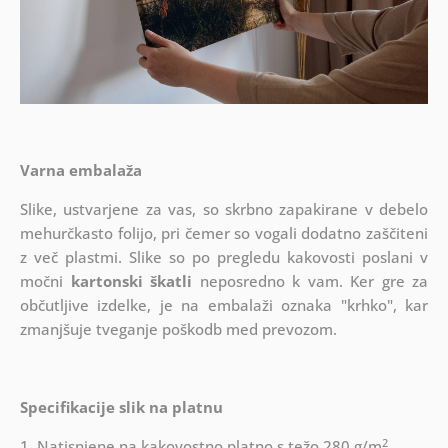
Varna embalaža
Slike, ustvarjene za vas, so skrbno zapakirane v debelo
mehurčkasto folijo, pri čemer so vogali dodatno zaščiteni
z več plastmi.
Slike so po pregledu kakovosti poslani v
močni
kartonski škatli
neposredno k vam. Ker gre za
občutljive izdelke, je na embalaži oznaka "krhko", kar
zmanjšuje tveganje poškodb med prevozom.
Specifikacije slik na platnu
2
1. Natisnjene na kakovostno platno s težo 280 g/m