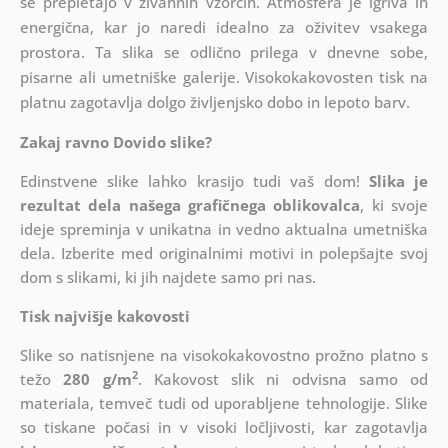
se prepletajo v živahnih vzorcih. Atmosfera je igriva in
energična, kar jo naredi idealno za oživitev vsakega
prostora. Ta slika se odlično prilega v dnevne sobe,
pisarne ali umetniške galerije. Visokokakovosten tisk na
platnu zagotavlja dolgo življenjsko dobo in lepoto barv.
Zakaj ravno Dovido slike?
Edinstvene slike lahko krasijo tudi vaš dom!
Slika je
rezultat dela našega grafičnega oblikovalca
, ki
svoje
ideje spreminja v unikatna in vedno aktualna umetniška
dela. Izberite med originalnimi motivi in polepšajte svoj
dom s slikami, ki jih najdete samo pri nas.
Tisk najvišje kakovosti
Slike so natisnjene na visokokakovostno prožno platno s
2
težo
280 g/m
. Kakovost slik ni odvisna samo od
materiala, temveč tudi od uporabljene tehnologije. Slike
so tiskane počasi in v visoki ločljivosti, kar zagotavlja