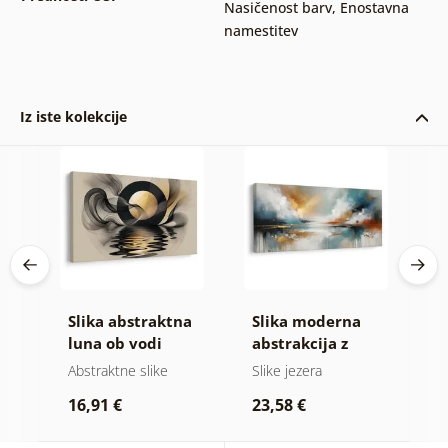
Nasičenost barv
,
Enostavna
namestitev
Iz iste kolekcije
Slika abstraktna
Slika moderna
S
ih
luna ob vodi
abstrakcija z
a
naravo
b
Abstraktne slike
Slike jezera
A
16,91 €
23,58 €
1