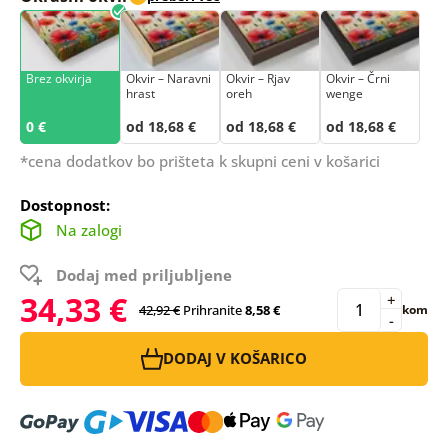
Brez okvirja
Okvir – Naravni
Okvir – Rjav
Okvir – Črni
hrast
oreh
wenge
0 €
od 18,68 €
od 18,68 €
od 18,68 €
*cena dodatkov bo prišteta k skupni ceni v košarici
Dostopnost:
Na zalogi
Dodaj med priljubljene
34,33 €
+
42,92 €
Prihranite
8,58 €
kom
-
DODAJ V KOŠARICO