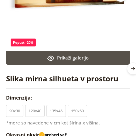
Popust -20%
Prikaži galerijo
Slika mirna silhueta v prostoru
Dimenzija:
90x30
120x40
135x45
150x50
*mere so navedene v cm kot širina x višina.
Okrasni okvir
preberi več
i