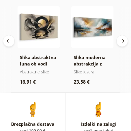
Slika abstraktna
Slika moderna
S
e
luna ob vodi
abstrakcija z
h
naravo
blik
Abstraktne slike
Slike jezera
A
16,91 €
23,58 €
1
Brezplačna dostava
Izdelki na zalogi
nad 100.00 €
pošljemo takoj