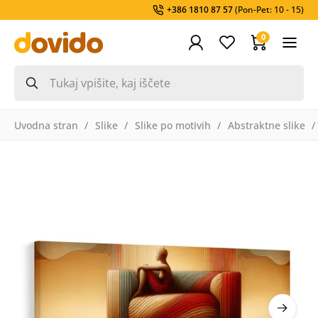
+386 1810 87 57
(Pon-Pet: 10 - 15)
0
Uvodna stran
Slike
Slike po motivih
Abstraktne slike