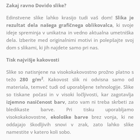
Zakaj ravno Dovido slike?
Edinstvene slike lahko krasijo tudi vaš dom!
Slika je
rezultat dela našega grafičnega oblikovalca
, ki
svoje
ideje spreminja v unikatna in vedno aktualna umetniška
dela. Izberite med originalnimi motivi in polepšajte svoj
dom s slikami, ki jih najdete samo pri nas.
Tisk najvišje kakovosti
Slike so natisnjene na visokokakovostno prožno platno s
2
težo
280 g/m
. Kakovost slik ni odvisna samo od
materiala, temveč tudi od uporabljene tehnologije. Slike
so tiskane počasi in v visoki ločljivosti, kar zagotavlja
izjemno nasičenost barv
, zato vam ni treba skrbeti za
bledikaste barve. Pri tisku uporabljamo
visokokakovostne,
ekološke barve
brez vonja, ki ne
oddajajo škodljivih snovi v zrak, zato lahko slike
namestite v katero koli sobo.