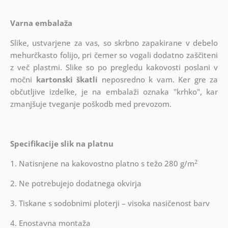
Varna embalaža
Slike, ustvarjene za vas, so skrbno zapakirane v debelo
mehurčkasto folijo, pri čemer so vogali dodatno zaščiteni
z več plastmi.
Slike so po pregledu kakovosti poslani v
močni
kartonski škatli
neposredno k vam. Ker gre za
občutljive izdelke, je na embalaži oznaka "krhko", kar
zmanjšuje tveganje poškodb med prevozom.
Specifikacije slik na platnu
2
1. Natisnjene na kakovostno platno s težo 280 g/m
2. Ne potrebujejo dodatnega okvirja
3. Tiskane s sodobnimi ploterji – visoka nasičenost barv
4. Enostavna montaža