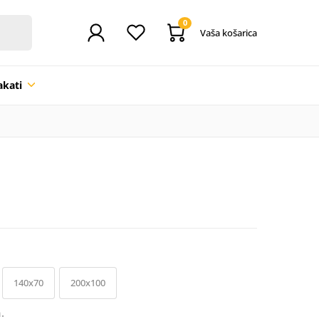
0
Vaša košarica
akati
140x70
200x100
.