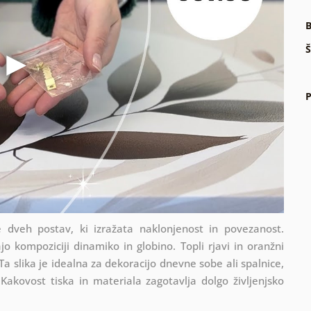
B
Š
P
e dveh postav, ki izražata naklonjenost in povezanost.
jo kompoziciji dinamiko in globino. Topli rjavi in oranžni
Ta slika je idealna za dekoracijo dnevne sobe ali spalnice,
Kakovost tiska in materiala zagotavlja dolgo življenjsko