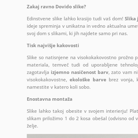
Zakaj ravno Dovido slike?
Edinstvene slike lahko krasijo tudi vaš dom!
Slika
ideje spreminja v unikatna in vedno aktualna umetn
svoj dom s slikami, ki jih najdete samo pri nas.
Tisk najvišje kakovosti
Slike so natisnjene na visokokakovostno prožno 
materiala, temveč tudi od uporabljene tehnologij
zagotavlja
izjemno nasičenost barv
, zato vam ni
visokokakovostne,
ekološke barve
brez vonja, k
namestite v katero koli sobo.
Enostavna montaža
Slike lahko takoj obesite v svojem interierju! 
slikam priložimo 1 do 2 kosa obešal (odvisno od vel
želje.