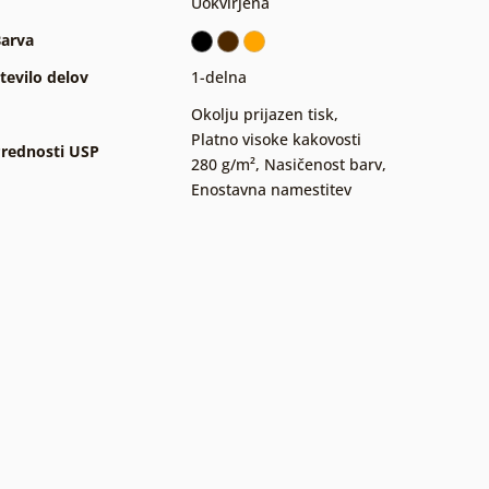
Uokvirjena
arva
tevilo delov
1-delna
Okolju prijazen tisk
,
Platno visoke kakovosti
rednosti USP
280 g/m²
,
Nasičenost barv
,
Enostavna namestitev