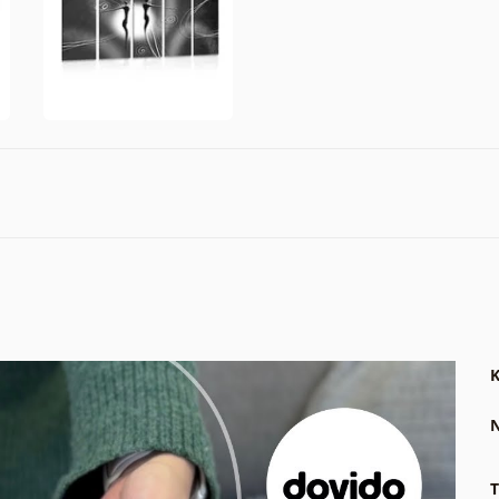
K
N
T