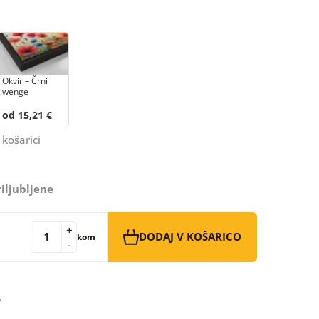
Okvir – Črni
wenge
od 15,21 €
 košarici
iljubljene
+
DODAJ V KOŠARICO
kom
-