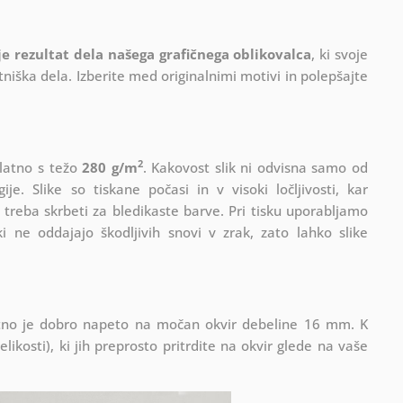
 je rezultat dela našega grafičnega oblikovalca
, ki
svoje
iška dela. Izberite med originalnimi motivi in polepšajte
2
platno s težo
280 g/m
. Kakovost slik ni odvisna samo od
e. Slike so tiskane počasi in v visoki ločljivosti, kar
 treba skrbeti za bledikaste barve. Pri tisku uporabljamo
i ne oddajajo škodljivih snovi v zrak, zato lahko slike
Platno je dobro napeto na močan okvir debeline 16 mm. K
ikosti), ki jih preprosto pritrdite na okvir glede na vaše