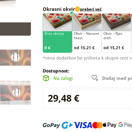
Okrasni okvir
preberi več
i
Brez okvirja
Okvir – Naravni
Okvir – Rjav
hrast
oreh
0 €
od 15,21 €
od 15,21 €
*cena dodatkov bo prišteta k skupni ceni v
Dostopnost:
Na zalogi
Dodaj med pr
29,48 €