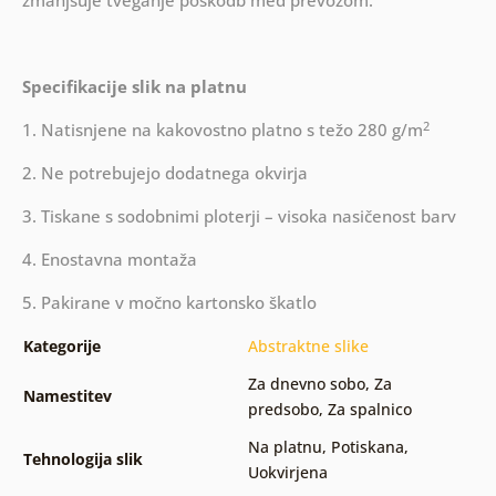
zmanjšuje tveganje poškodb med prevozom.
Specifikacije slik na platnu
2
1. Natisnjene na kakovostno platno s težo 280 g/m
2. Ne potrebujejo dodatnega okvirja
3. Tiskane s sodobnimi ploterji – visoka nasičenost barv
4. Enostavna montaža
5. Pakirane v močno kartonsko škatlo
Kategorije
Abstraktne slike
Za dnevno sobo
,
Za
Namestitev
predsobo
,
Za spalnico
Na platnu
,
Potiskana
,
Tehnologija slik
Uokvirjena