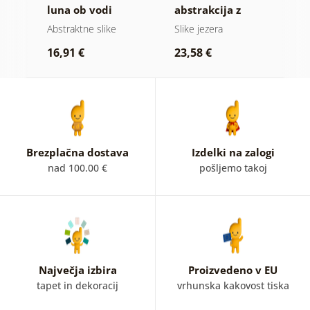
ih
luna ob vodi
abstrakcija z
a
naravo
b
Abstraktne slike
Slike jezera
A
16,91 €
23,58 €
1
Brezplačna dostava
Izdelki na zalogi
nad 100.00 €
pošljemo takoj
Največja izbira
Proizvedeno v EU
tapet in dekoracij
vrhunska kakovost tiska