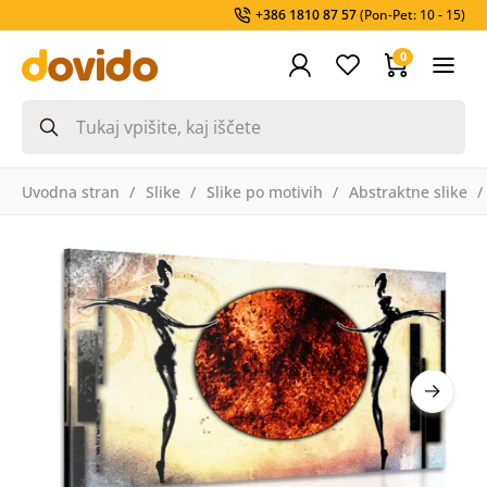
+386 1810 87 57
(Pon-Pet: 10 - 15)
0
Uvodna stran
Slike
Slike po motivih
Abstraktne slike