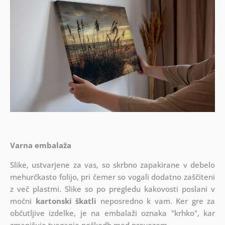
Varna embalaža
Slike, ustvarjene za vas, so skrbno zapakirane v debelo
mehurčkasto folijo, pri čemer so vogali dodatno zaščiteni
z več plastmi.
Slike so po pregledu kakovosti poslani v
močni
kartonski škatli
neposredno k vam. Ker gre za
občutljive izdelke, je na embalaži oznaka "krhko", kar