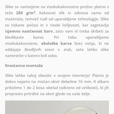
Slike so natisnjene na visokokakovostno prožno platno s
2
težo
280 g/m
. Kakovost slik ni odvisna samo od
materiala, temveč tudi od uporabljene tehnologije. Slike
so tiskane počasi in v visoki ločljivosti, kar zagotavlja
izjemno nasičenost barv
, zato vam ni treba skrbeti za
bledikaste barve. Pri tisku uporabljamo
visokokakovostne,
ekološke barve
brez vonja, ki ne
oddajajo škodljivih snovi v zrak, zato lahko slike
namestite v katero koli sobo.
Enostavna montaža
Slike lahko takoj obesite v svojem interierju! Platno je
dobro napeto na močan okvir debeline 16 mm. K slikam
priložimo 1 do 2 kosa obešal (odvisno od velikosti), ki jih
preprosto pritrdite na okvir glede na vaše želje.