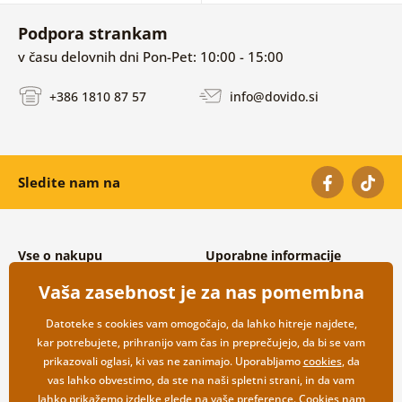
Podpora strankam
v času delovnih dni Pon-Pet: 10:00 - 15:00
+386 1810 87 57
info@dovido.si
Sledite nam na
Vse o nakupu
Uporabne informacije
Splošni in reklamacijski pogoji
O nas
Vaša zasebnost je za nas pomembna
Varovanje osebnih podatkov
Pogosto zastavljena vprašanja
Možnosti dostave in plačila
Kontakti
Datoteke s cookies vam omogočajo, da lahko hitreje najdete,
Vračilo blaga
Veleprodaja
kar potrebujete, prihranijo vam čas in preprečujejo, da bi se vam
prikazovali oglasi, ki vas ne zanimajo. Uporabljamo
cookies
, da
vas lahko obvestimo, da ste na naši spletni strani, in da vam
lahko prikažemo izdelke glede na vaše preference. Cookies nam