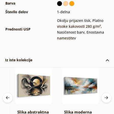
Barva
Število delov
1-delna
Okolju prijazen tisk
,
Platno
visoke kakovosti 280 g/m²
,
Prednosti USP
Nasičenost barv
,
Enostavna
namestitev
Iz iste kolekcije
Slika abstraktna
Slika moderna
S