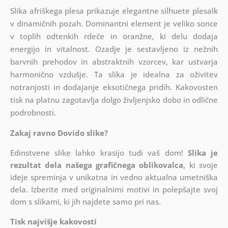
Slika afriškega plesa prikazuje elegantne silhuete plesalk
v dinamičnih pozah. Dominantni element je veliko sonce
v toplih odtenkih rdeče in oranžne, ki delu dodaja
energijo in vitalnost. Ozadje je sestavljeno iz nežnih
barvnih prehodov in abstraktnih vzorcev, kar ustvarja
harmonično vzdušje. Ta slika je idealna za oživitev
notranjosti in dodajanje eksotičnega pridih. Kakovosten
tisk na platnu zagotavlja dolgo življenjsko dobo in odlične
podrobnosti.
Zakaj ravno Dovido slike?
Edinstvene slike lahko krasijo tudi vaš dom!
Slika je
rezultat dela našega grafičnega oblikovalca
, ki
svoje
ideje spreminja v unikatna in vedno aktualna umetniška
dela. Izberite med originalnimi motivi in polepšajte svoj
dom s slikami, ki jih najdete samo pri nas.
Tisk najvišje kakovosti