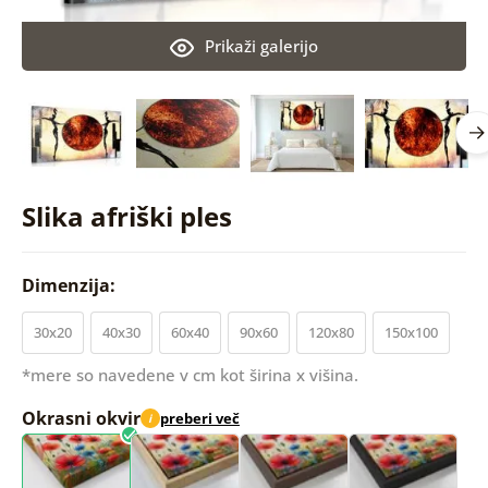
Prikaži galerijo
Slika afriški ples
Dimenzija:
30x20
40x30
60x40
90x60
120x80
150x100
*mere so navedene v cm kot širina x višina.
Okrasni okvir
preberi več
i