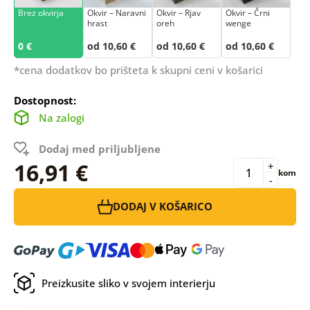
Brez okvirja
Okvir – Naravni
Okvir – Rjav
Okvir – Črni
hrast
oreh
wenge
0 €
od 10,60 €
od 10,60 €
od 10,60 €
*cena dodatkov bo prišteta k skupni ceni v košarici
Dostopnost:
Na zalogi
Dodaj med priljubljene
16,91 €
+
kom
-
DODAJ V KOŠARICO
Preizkusite sliko v svojem interierju