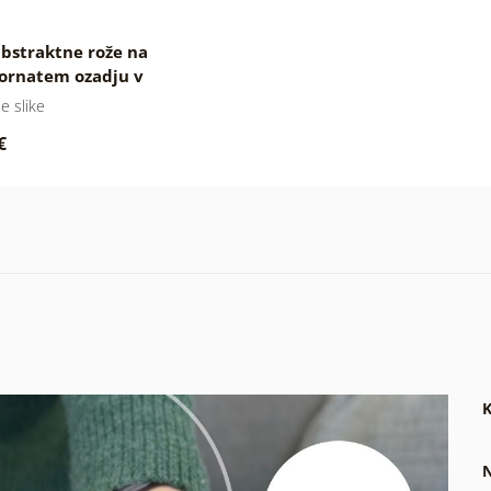
abstraktne rože na
rnatem ozadju v
li izvedbi
e slike
€
K
N