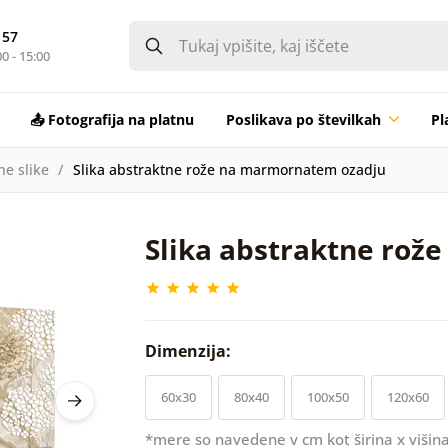
 57
0 - 15:00
📤 Fotografija na platnu
Poslikava po številkah
Pl
ne slike
Slika abstraktne rože na marmornatem ozadju
Slika abstraktne ro
Dimenzija:
60x30
80x40
100x50
120x60
*mere so navedene v cm kot širina x višina