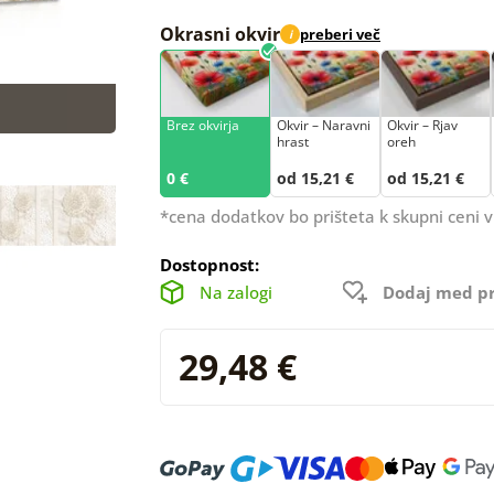
Okrasni okvir
preberi več
i
Brez okvirja
Okvir – Naravni
Okvir – Rjav
hrast
oreh
0 €
od 15,21 €
od 15,21 €
*cena dodatkov bo prišteta k skupni ceni v
Dostopnost:
Na zalogi
Dodaj med pr
29,48 €