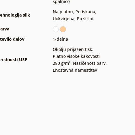
spalnico
Na platnu
,
Potiskana
,
ehnologija slik
Uokvirjena
,
Po širini
arva
tevilo delov
1-delna
Okolju prijazen tisk
,
Platno visoke kakovosti
rednosti USP
280 g/m²
,
Nasičenost barv
,
Enostavna namestitev