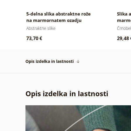
5-delna slika abstraktne rože
Slika 
na marmornatem ozadju
marmo
črnobe
Abstraktne slike
Črnobel
73,70 €
29,48 
Opis izdelka in lastnosti
Opis izdelka in lastnosti