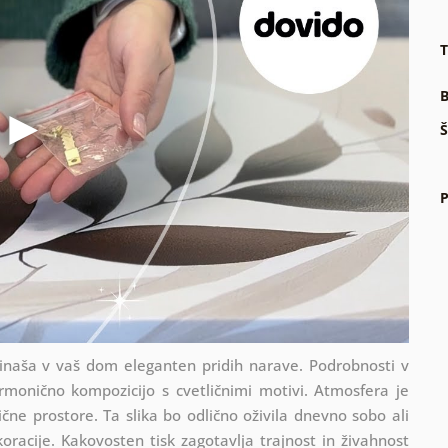
T
B
Š
P
inaša v vaš dom eleganten pridih narave. Podrobnosti v
rmonično kompozicijo s cvetličnimi motivi. Atmosfera je
ične prostore. Ta slika bo odlično oživila dnevno sobo ali
oracije. Kakovosten tisk zagotavlja trajnost in živahnost