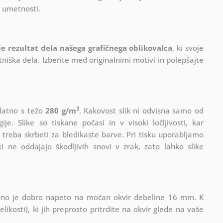
a umetnosti.
 je rezultat dela našega grafičnega oblikovalca
, ki
svoje
iška dela. Izberite med originalnimi motivi in polepšajte
2
platno s težo
280 g/m
. Kakovost slik ni odvisna samo od
e. Slike so tiskane počasi in v visoki ločljivosti, kar
 treba skrbeti za bledikaste barve. Pri tisku uporabljamo
i ne oddajajo škodljivih snovi v zrak, zato lahko slike
Platno je dobro napeto na močan okvir debeline 16 mm. K
ikosti), ki jih preprosto pritrdite na okvir glede na vaše