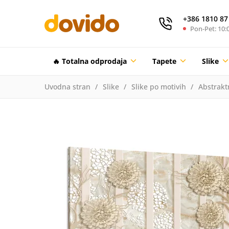
+386 1810 87
Pon-Pet: 10:0
🔥 Totalna odprodaja
Tapete
Slike
Uvodna stran
Slike
Slike po motivih
Abstrakt