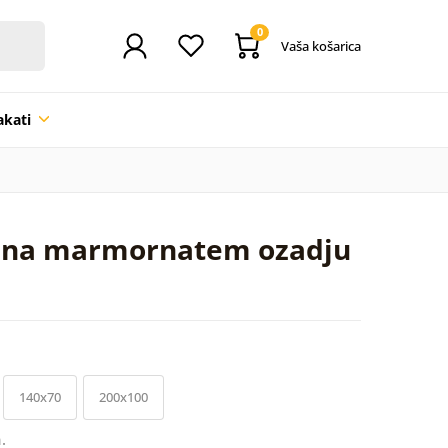
0
Vaša košarica
akati
že na marmornatem ozadju
140x70
200x100
.