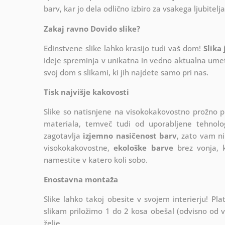
barv, kar jo dela odlično izbiro za vsakega ljubitelj
Zakaj ravno Dovido slike?
Edinstvene slike lahko krasijo tudi vaš dom!
Slika
ideje spreminja v unikatna in vedno aktualna umetn
svoj dom s slikami, ki jih najdete samo pri nas.
Tisk najvišje kakovosti
Slike so natisnjene na visokokakovostno prožno 
materiala, temveč tudi od uporabljene tehnologij
zagotavlja
izjemno nasičenost barv
, zato vam ni
visokokakovostne,
ekološke barve
brez vonja, k
namestite v katero koli sobo.
Enostavna montaža
Slike lahko takoj obesite v svojem interierju! 
slikam priložimo 1 do 2 kosa obešal (odvisno od vel
želje.