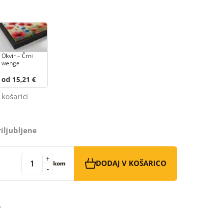
Okvir – Črni
wenge
od 15,21 €
 košarici
iljubljene
+
DODAJ V KOŠARICO
kom
-