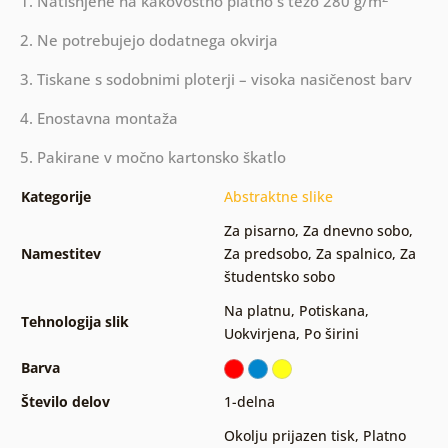
1. Natisnjene na kakovostno platno s težo 280 g/m
2. Ne potrebujejo dodatnega okvirja
3. Tiskane s sodobnimi ploterji – visoka nasičenost barv
4. Enostavna montaža
5. Pakirane v močno kartonsko škatlo
Kategorije
Abstraktne slike
Za pisarno
,
Za dnevno sobo
,
Namestitev
Za predsobo
,
Za spalnico
,
Za
študentsko sobo
Na platnu
,
Potiskana
,
Tehnologija slik
Uokvirjena
,
Po širini
Barva
Število delov
1-delna
Okolju prijazen tisk
,
Platno