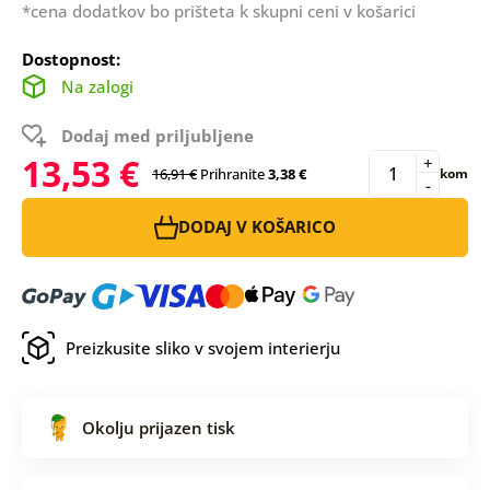
*cena dodatkov bo prišteta k skupni ceni v košarici
Dostopnost:
Na zalogi
Dodaj med priljubljene
13,53 €
+
16,91 €
Prihranite
3,38 €
kom
-
DODAJ V KOŠARICO
Preizkusite sliko v svojem interierju
Okolju prijazen tisk