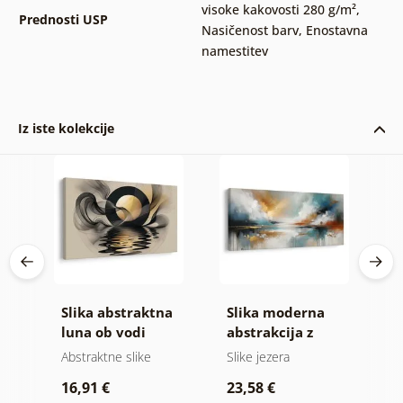
visoke kakovosti 280 g/m²
,
Prednosti USP
Nasičenost barv
,
Enostavna
namestitev
Iz iste kolekcije
Slika abstraktna
Slika moderna
S
e
luna ob vodi
abstrakcija z
h
naravo
blik
Abstraktne slike
Slike jezera
A
16,91 €
23,58 €
1