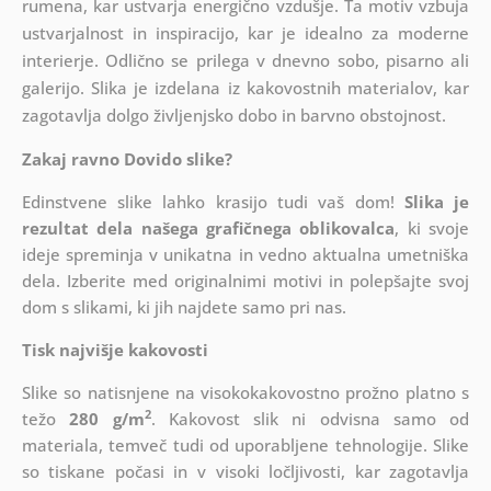
rumena, kar ustvarja energično vzdušje. Ta motiv vzbuja
ustvarjalnost in inspiracijo, kar je idealno za moderne
interierje. Odlično se prilega v dnevno sobo, pisarno ali
galerijo. Slika je izdelana iz kakovostnih materialov, kar
zagotavlja dolgo življenjsko dobo in barvno obstojnost.
Zakaj ravno Dovido slike?
Edinstvene slike lahko krasijo tudi vaš dom!
Slika je
rezultat dela našega grafičnega oblikovalca
, ki
svoje
ideje spreminja v unikatna in vedno aktualna umetniška
dela. Izberite med originalnimi motivi in polepšajte svoj
dom s slikami, ki jih najdete samo pri nas.
Tisk najvišje kakovosti
Slike so natisnjene na visokokakovostno prožno platno s
2
težo
280 g/m
. Kakovost slik ni odvisna samo od
materiala, temveč tudi od uporabljene tehnologije. Slike
so tiskane počasi in v visoki ločljivosti, kar zagotavlja