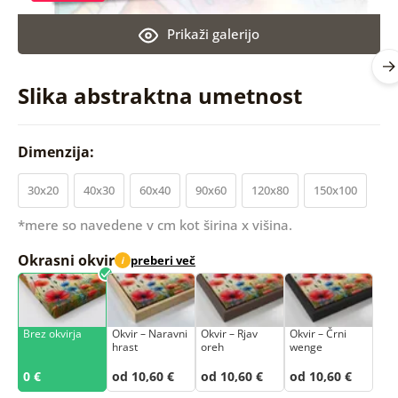
Prikaži galerijo
Slika abstraktna umetnost
Dimenzija:
30x20
40x30
60x40
90x60
120x80
150x100
*mere so navedene v cm kot širina x višina.
Okrasni okvir
preberi več
i
Brez okvirja
Okvir – Naravni
Okvir – Rjav
Okvir – Črni
hrast
oreh
wenge
0 €
od 10,60 €
od 10,60 €
od 10,60 €