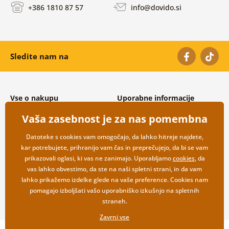
+386 1810 87 57
info@dovido.si
Sledite nam na
Vse o nakupu
Uporabne informacije
Splošni in reklamacijski pogoji
O nas
Vaša zasebnost je za nas pomembna
Varovanje osebnih podatkov
Pogosto zastavljena vprašanja
Možnosti dostave in plačila
Kontakti
Datoteke s cookies vam omogočajo, da lahko hitreje najdete,
Vračilo blaga
Veleprodaja
kar potrebujete, prihranijo vam čas in preprečujejo, da bi se vam
prikazovali oglasi, ki vas ne zanimajo. Uporabljamo
cookies
, da
vas lahko obvestimo, da ste na naši spletni strani, in da vam
lahko prikažemo izdelke glede na vaše preference. Cookies nam
pomagajo izboljšati vašo uporabniško izkušnjo na spletnih
straneh.
Zavrni vse