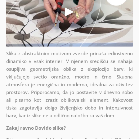
Slika z abstraktnim motivom zvezde prinaša edinstveno
dinamiko v vsak interier. V njenem središču se nahaja
osupljiva geometrijska oblika z eksplozijo barv, ki
vključujejo svetlo oranžno, modro in črno. Skupna
atmosfera je energična in moderna, idealna za oživitev
prostorov. Priporočamo, da jo postavite v dnevno sobo
ali pisarno kot izrazit oblikovalski element. Kakovost
tiska zagotavlja dolgo življenjsko dobo in intenzivnost
barv, kar iz slike dela odlično naložbo za vaš dom.
Zakaj ravno Dovido slike?