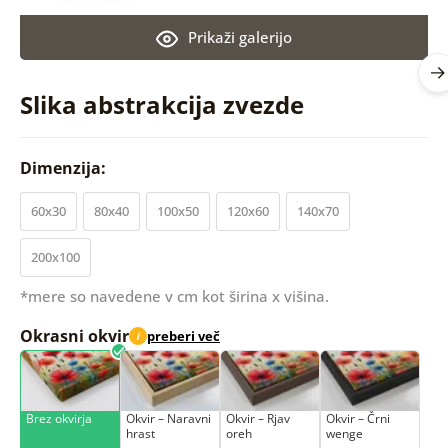
Prikaži galerijo
Slika abstrakcija zvezde
Dimenzija:
60x30
80x40
100x50
120x60
140x70
200x100
*mere so navedene v cm kot širina x višina.
Okrasni okvir
preberi več
i
Brez okvirja
Okvir – Naravni
Okvir – Rjav
Okvir – Črni
hrast
oreh
wenge