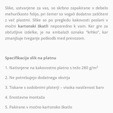
Slike, ustvarjene za vas, so skrbno zapakirane v debelo
mehurčkasto folijo, pri čemer so vogali dodatno zaščiteni
z več plastmi.
Slike so po pregledu kakovosti poslani v
močni
kartonski škatli
neposredno k vam. Ker gre za
občutljive izdelke, je na embalaži oznaka "krhko", kar
zmanjšuje tveganje poškodb med prevozom.
Specifikacije slik na platnu
2
1. Natisnjene na kakovostno platno s težo 280 g/m
2. Ne potrebujejo dodatnega okvirja
3. Tiskane s sodobnimi ploterji – visoka nasičenost barv
4. Enostavna montaža
5. Pakirane v močno kartonsko škatlo