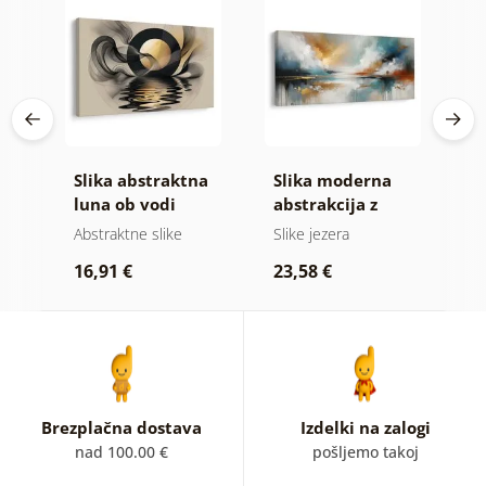
Slika abstraktna
Slika moderna
S
ih
luna ob vodi
abstrakcija z
a
naravo
b
Abstraktne slike
Slike jezera
A
16,91 €
23,58 €
1
Brezplačna dostava
Izdelki na zalogi
nad 100.00 €
pošljemo takoj