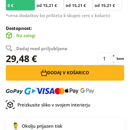
0 €
od 15,21 €
od 15,21 €
od 15,21 €
*cena dodatkov bo prišteta k skupni ceni v košarici
Dostopnost:
Na zalogi
Dodaj med priljubljene
29,48 €
+
kom
-
DODAJ V KOŠARICO
Preizkusite sliko v svojem interierju
Okolju prijazen tisk