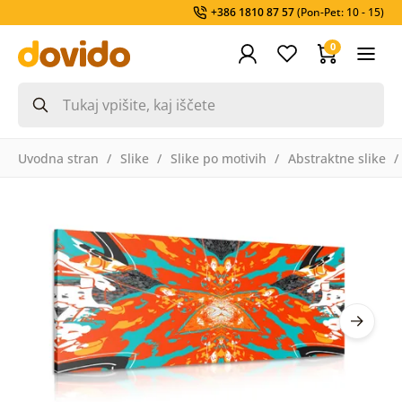
+386 1810 87 57
(Pon-Pet: 10 - 15)
0
Uvodna stran
Slike
Slike po motivih
Abstraktne slike