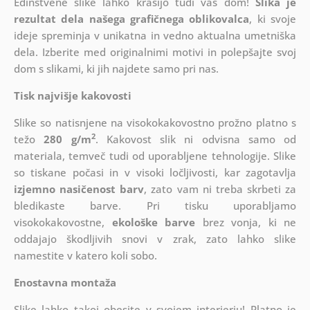
Edinstvene slike lahko krasijo tudi vaš dom!
Slika je
rezultat dela našega grafičnega oblikovalca
, ki
svoje
ideje spreminja v unikatna in vedno aktualna umetniška
dela. Izberite med originalnimi motivi in polepšajte svoj
dom s slikami, ki jih najdete samo pri nas.
Tisk najvišje kakovosti
Slike so natisnjene na visokokakovostno prožno platno s
2
težo
280 g/m
. Kakovost slik ni odvisna samo od
materiala, temveč tudi od uporabljene tehnologije. Slike
so tiskane počasi in v visoki ločljivosti, kar zagotavlja
izjemno nasičenost barv
, zato vam ni treba skrbeti za
bledikaste barve. Pri tisku uporabljamo
visokokakovostne,
ekološke barve
brez vonja, ki ne
oddajajo škodljivih snovi v zrak, zato lahko slike
namestite v katero koli sobo.
Enostavna montaža
Slike lahko takoj obesite v svojem interierju! Platno je