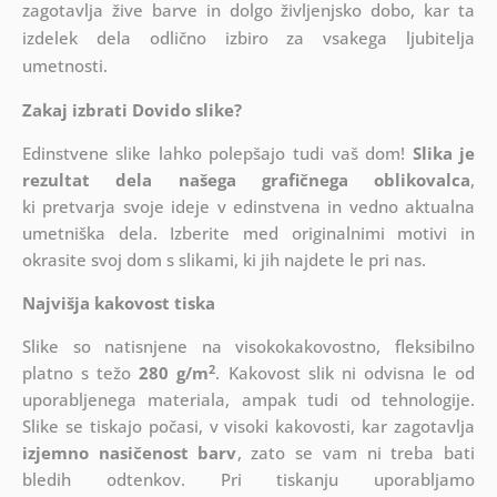
zagotavlja žive barve in dolgo življenjsko dobo, kar ta
izdelek dela odlično izbiro za vsakega ljubitelja
umetnosti.
Zakaj izbrati Dovido slike?
Edinstvene slike lahko polepšajo tudi vaš dom!
Slika je
rezultat dela našega grafičnega oblikovalca
,
ki
pretvarja svoje ideje v edinstvena in vedno aktualna
umetniška dela. Izberite med originalnimi motivi in
okrasite svoj dom s slikami, ki jih najdete le pri nas.
Najvišja kakovost tiska
Slike so natisnjene na visokokakovostno, fleksibilno
2
platno s težo
280 g/m
. Kakovost slik ni odvisna le od
uporabljenega materiala, ampak tudi od tehnologije.
Slike se tiskajo počasi, v visoki kakovosti, kar zagotavlja
izjemno nasičenost barv
, zato se vam ni treba bati
bledih odtenkov. Pri tiskanju uporabljamo