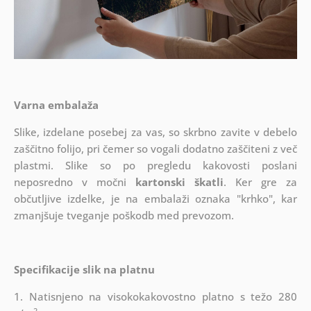
Varna embalaža
Slike, izdelane posebej za vas, so skrbno zavite v debelo
zaščitno folijo, pri čemer so vogali dodatno zaščiteni z več
plastmi.
Slike so po pregledu kakovosti poslani
neposredno v močni
kartonski škatli
. Ker gre za
občutljive izdelke, je na embalaži oznaka "krhko", kar
zmanjšuje tveganje poškodb med prevozom.
Specifikacije slik na platnu
1. Natisnjeno na visokokakovostno platno s težo 280
2