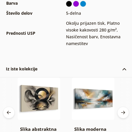
Barva
Število delov
5-delna
Okolju prijazen tisk
,
Platno
visoke kakovosti 280 g/m²
,
Prednosti USP
Nasičenost barv
,
Enostavna
namestitev
Iz iste kolekcije
Slika abstraktna
Slika moderna
S