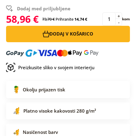
Dodaj med priljubljene
58,96 €
+
73,70 €
Prihranite
14,74 €
kom
-
DODAJ V KOŠARICO
Preizkusite sliko v svojem interierju
Okolju prijazen tisk
Platno visoke kakovosti 280 g/m²
Nasičenost barv