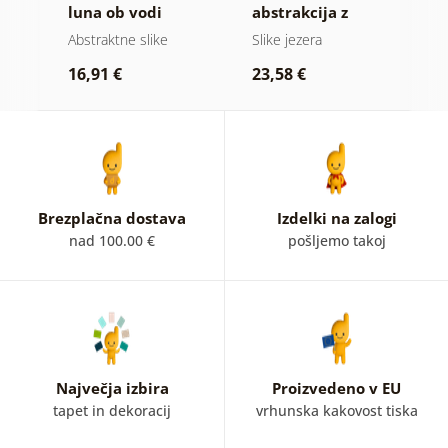
ih
luna ob vodi
abstrakcija z
a
naravo
b
Abstraktne slike
Slike jezera
A
16,91 €
23,58 €
1
Brezplačna dostava
Izdelki na zalogi
nad 100.00 €
pošljemo takoj
Največja izbira
Proizvedeno v EU
tapet in dekoracij
vrhunska kakovost tiska