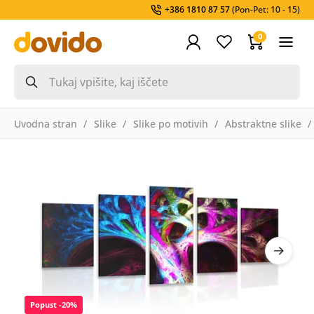
+386 1810 87 57
(Pon-Pet: 10 - 15)
0
Uvodna stran
Slike
Slike po motivih
Abstraktne slike
Popust -20%