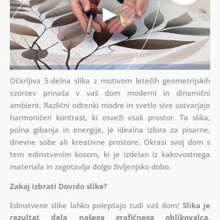
Očarljiva 5-delna slika z motivom letečih geometrijskih
vzorcev prinaša v vaš dom moderni in dinamični
ambient. Različni odtenki modre in svetlo sive ustvarjajo
harmoničen kontrast, ki osveži vsak prostor. Ta slika,
polna gibanja in energije, je idealna izbira za pisarne,
dnevne sobe ali kreativne prostore. Okrasi svoj dom s
tem edinstvenim kosom, ki je izdelan iz kakovostnega
materiala in zagotavlja dolgo življenjsko dobo.
Zakaj izbrati Dovido slike?
Edinstvene slike lahko polepšajo tudi vaš dom!
Slika je
rezultat dela našega grafičnega oblikovalca
,