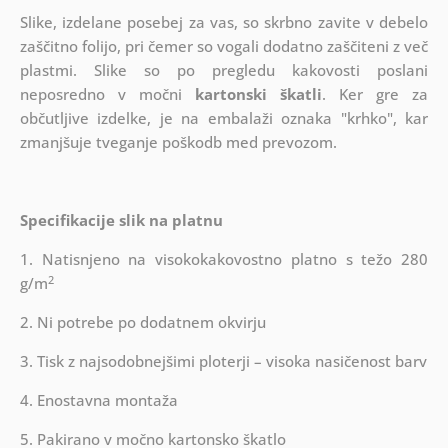
Slike, izdelane posebej za vas, so skrbno zavite v debelo
zaščitno folijo, pri čemer so vogali dodatno zaščiteni z več
plastmi.
Slike so po pregledu kakovosti poslani
neposredno v močni
kartonski škatli
. Ker gre za
občutljive izdelke, je na embalaži oznaka "krhko", kar
zmanjšuje tveganje poškodb med prevozom.
Specifikacije slik na platnu
1. Natisnjeno na visokokakovostno platno s težo 280
2
g/m
2. Ni potrebe po dodatnem okvirju
3. Tisk z najsodobnejšimi ploterji – visoka nasičenost barv
4. Enostavna montaža
5. Pakirano v močno kartonsko škatlo