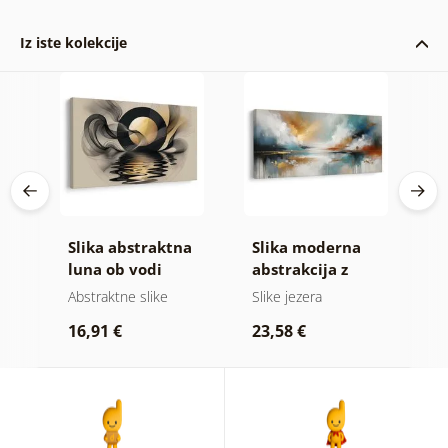
Iz iste kolekcije
Slika abstraktna
Slika moderna
S
ih
luna ob vodi
abstrakcija z
a
naravo
b
Abstraktne slike
Slike jezera
A
16,91 €
23,58 €
1