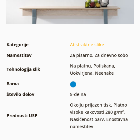
Kategorije
Abstraktne slike
Namestitev
Za pisarno
,
Za dnevno sobo
Na platnu
,
Potiskana
,
Tehnologija slik
Uokvirjena
,
Neenake
Barva
Število delov
5-delna
Okolju prijazen tisk
,
Platno
visoke kakovosti 280 g/m²
,
Prednosti USP
Nasičenost barv
,
Enostavna
namestitev