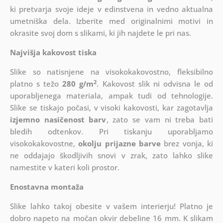
ki
pretvarja svoje ideje v edinstvena in vedno aktualna
umetniška dela. Izberite med originalnimi motivi in
okrasite svoj dom s slikami, ki jih najdete le pri nas.
Najvišja kakovost tiska
Slike so natisnjene na visokokakovostno, fleksibilno
2
platno s težo
280 g/m
. Kakovost slik ni odvisna le od
uporabljenega materiala, ampak tudi od tehnologije.
Slike se tiskajo počasi, v visoki kakovosti, kar zagotavlja
izjemno nasičenost barv
, zato se vam ni treba bati
bledih odtenkov. Pri tiskanju uporabljamo
visokokakovostne,
okolju prijazne barve
brez vonja, ki
ne oddajajo škodljivih snovi v zrak, zato lahko slike
namestite v kateri koli prostor.
Enostavna montaža
Slike lahko takoj obesite v vašem interierju! Platno je
dobro napeto na močan okvir debeline 16 mm. K slikam