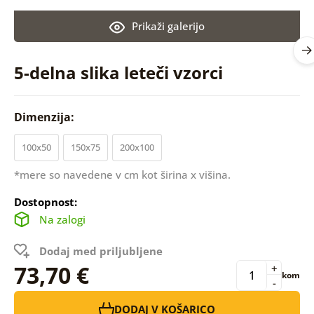
Prikaži galerijo
5-delna slika leteči vzorci
Dimenzija:
100x50
150x75
200x100
*mere so navedene v cm kot širina x višina.
Dostopnost:
Na zalogi
Dodaj med priljubljene
73,70 €
+
kom
-
DODAJ V KOŠARICO