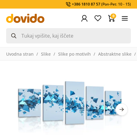
+386 1810 87 57
(Pon-Pet: 10 - 15)
0
Uvodna stran
Slike
Slike po motivih
Abstraktne slike