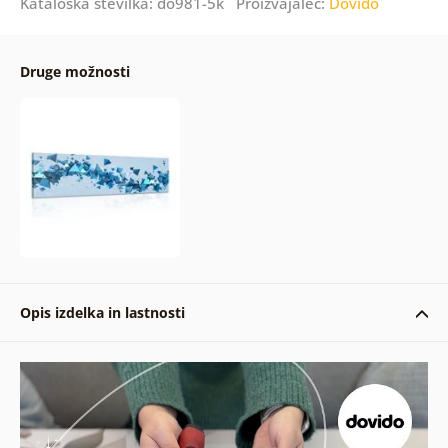
Kataloška številka: do981-5k Proizvajalec:
Dovido
Druge možnosti
Opis izdelka in lastnosti