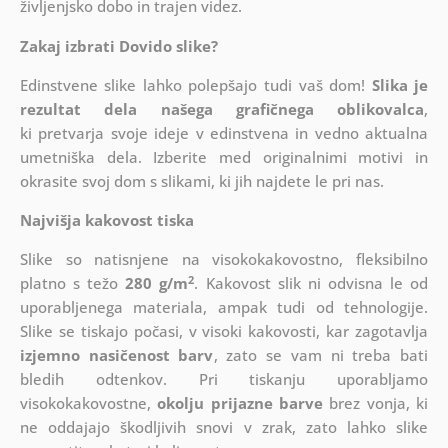
življenjsko dobo in trajen videz.
Zakaj izbrati Dovido slike?
Edinstvene slike lahko polepšajo tudi vaš dom!
Slika je
rezultat dela našega grafičnega oblikovalca
,
ki
pretvarja svoje ideje v edinstvena in vedno aktualna
umetniška dela. Izberite med originalnimi motivi in
okrasite svoj dom s slikami, ki jih najdete le pri nas.
Najvišja kakovost tiska
Slike so natisnjene na visokokakovostno, fleksibilno
2
platno s težo
280 g/m
. Kakovost slik ni odvisna le od
uporabljenega materiala, ampak tudi od tehnologije.
Slike se tiskajo počasi, v visoki kakovosti, kar zagotavlja
izjemno nasičenost barv
, zato se vam ni treba bati
bledih odtenkov. Pri tiskanju uporabljamo
visokokakovostne,
okolju prijazne barve
brez vonja, ki
ne oddajajo škodljivih snovi v zrak, zato lahko slike