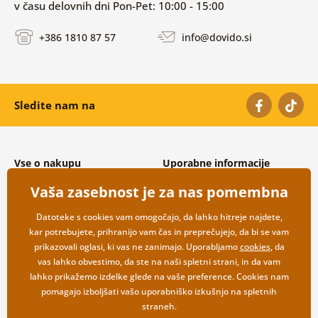
v času delovnih dni Pon-Pet: 10:00 - 15:00
+386 1810 87 57
info@dovido.si
Sledite nam na
Vse o nakupu
Uporabne informacije
Splošni in reklamacijski pogoji
O nas
Vaša zasebnost je za nas pomembna
Varovanje osebnih podatkov
Pogosto zastavljena vprašanja
Možnosti dostave in plačila
Kontakti
Datoteke s cookies vam omogočajo, da lahko hitreje najdete,
Vračilo blaga
Veleprodaja
kar potrebujete, prihranijo vam čas in preprečujejo, da bi se vam
prikazovali oglasi, ki vas ne zanimajo. Uporabljamo
cookies
, da
vas lahko obvestimo, da ste na naši spletni strani, in da vam
lahko prikažemo izdelke glede na vaše preference. Cookies nam
pomagajo izboljšati vašo uporabniško izkušnjo na spletnih
straneh.