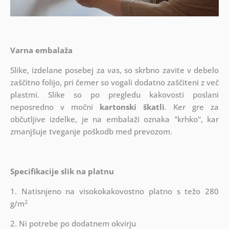
Varna embalaža
Slike, izdelane posebej za vas, so skrbno zavite v debelo
zaščitno folijo, pri čemer so vogali dodatno zaščiteni z več
plastmi.
Slike so po pregledu kakovosti poslani
neposredno v močni
kartonski škatli
. Ker gre za
občutljive izdelke, je na embalaži oznaka "krhko", kar
zmanjšuje tveganje poškodb med prevozom.
Specifikacije slik na platnu
1. Natisnjeno na visokokakovostno platno s težo 280
2
g/m
2. Ni potrebe po dodatnem okvirju