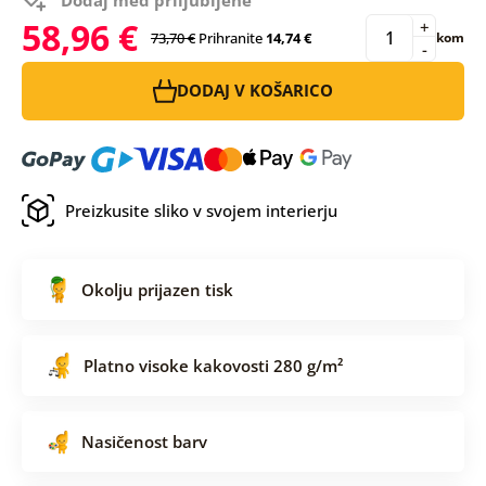
58,96 €
+
73,70 €
Prihranite
14,74 €
kom
-
DODAJ V KOŠARICO
Preizkusite sliko v svojem interierju
Okolju prijazen tisk
Platno visoke kakovosti 280 g/m²
Nasičenost barv