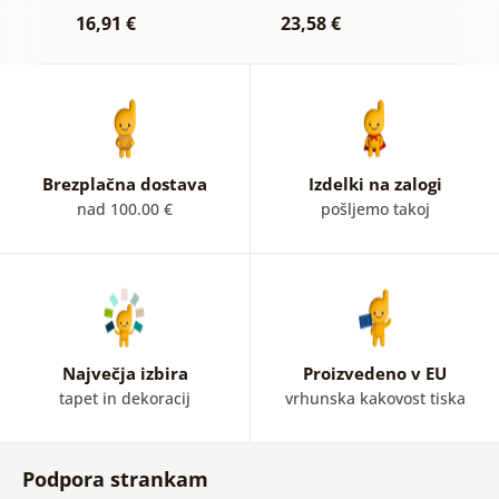
16,91 €
23,58 €
1
Brezplačna dostava
Izdelki na zalogi
nad 100.00 €
pošljemo takoj
Največja izbira
Proizvedeno v EU
tapet in dekoracij
vrhunska kakovost tiska
Podpora strankam